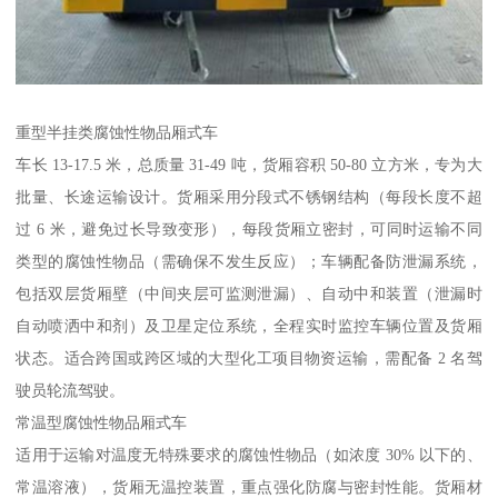
重型半挂类腐蚀性物品厢式车​
车长 13-17.5 米，总质量 31-49 吨，货厢容积 50-80 立方米，专为大
批量、长途运输设计。货厢采用分段式不锈钢结构（每段长度不超
过 6 米，避免过长导致变形），每段货厢立密封，可同时运输不同
类型的腐蚀性物品（需确保不发生反应）；车辆配备防泄漏系统，
包括双层货厢壁（中间夹层可监测泄漏）、自动中和装置（泄漏时
自动喷洒中和剂）及卫星定位系统，全程实时监控车辆位置及货厢
状态。适合跨国或跨区域的大型化工项目物资运输，需配备 2 名驾
驶员轮流驾驶。​
常温型腐蚀性物品厢式车​
适用于运输对温度无特殊要求的腐蚀性物品（如浓度 30% 以下的、
常温溶液），货厢无温控装置，重点强化防腐与密封性能。货厢材