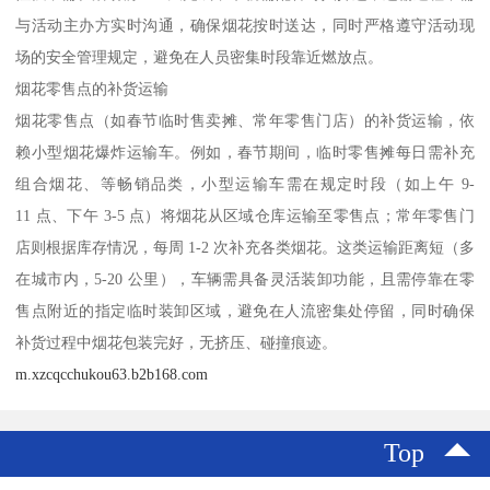
与活动主办方实时沟通，确保烟花按时送达，同时严格遵守活动现
场的安全管理规定，避免在人员密集时段靠近燃放点。​
烟花零售点的补货运输​
烟花零售点（如春节临时售卖摊、常年零售门店）的补货运输，依
赖小型烟花爆炸运输车。例如，春节期间，临时零售摊每日需补充
组合烟花、等畅销品类，小型运输车需在规定时段（如上午 9-
11 点、下午 3-5 点）将烟花从区域仓库运输至零售点；常年零售门
店则根据库存情况，每周 1-2 次补充各类烟花。这类运输距离短（多
在城市内，5-20 公里），车辆需具备灵活装卸功能，且需停靠在零
售点附近的指定临时装卸区域，避免在人流密集处停留，同时确保
补货过程中烟花包装完好，无挤压、碰撞痕迹。​
m.xzcqcchukou63.b2b168.com
Top