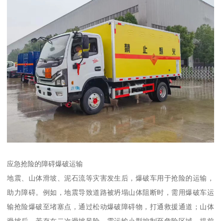
应急抢险的障碍爆破运输​
地震、山体滑坡、泥石流等灾害发生后，爆破车用于抢险的运输，
助力障碍。例如，地震导致道路被坍塌山体阻断时，需用爆破车运
输抢险爆破至堵塞点，通过松动爆破障碍物，打通救援通道；山体
滑坡后，若存在二次滑坡风险，需运输小型控制至危险区域，提前