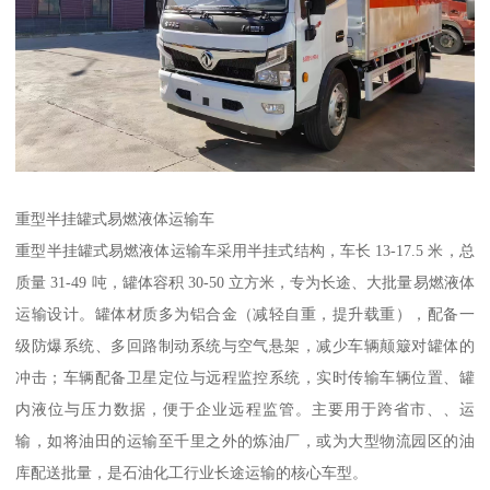
重型半挂罐式易燃液体运输车​
重型半挂罐式易燃液体运输车采用半挂式结构，车长 13-17.5 米，总
质量 31-49 吨，罐体容积 30-50 立方米，专为长途、大批量易燃液体
运输设计。罐体材质多为铝合金（减轻自重，提升载重），配备一
级防爆系统、多回路制动系统与空气悬架，减少车辆颠簸对罐体的
冲击；车辆配备卫星定位与远程监控系统，实时传输车辆位置、罐
内液位与压力数据，便于企业远程监管。主要用于跨省市、、运
输，如将油田的运输至千里之外的炼油厂，或为大型物流园区的油
库配送批量，是石油化工行业长途运输的核心车型。​