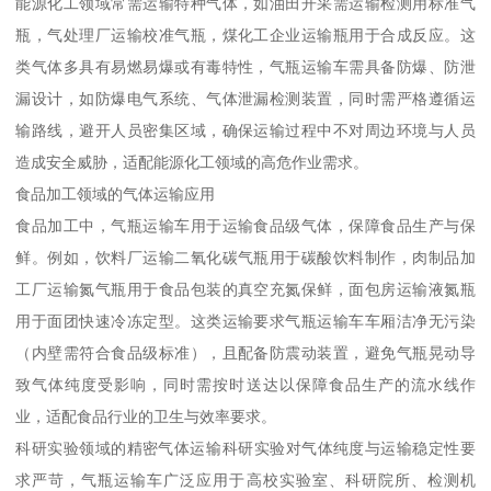
能源化工领域常需运输特种气体，如油田开采需运输检测用标准气
瓶，气处理厂运输校准气瓶，煤化工企业运输瓶用于合成反应。这
类气体多具有易燃易爆或有毒特性，气瓶运输车需具备防爆、防泄
漏设计，如防爆电气系统、气体泄漏检测装置，同时需严格遵循运
输路线，避开人员密集区域，确保运输过程中不对周边环境与人员
造成安全威胁，适配能源化工领域的高危作业需求。​
食品加工领域的气体运输应用​
食品加工中，气瓶运输车用于运输食品级气体，保障食品生产与保
鲜。例如，饮料厂运输二氧化碳气瓶用于碳酸饮料制作，肉制品加
工厂运输氮气瓶用于食品包装的真空充氮保鲜，面包房运输液氮瓶
用于面团快速冷冻定型。这类运输要求气瓶运输车车厢洁净无污染
（内壁需符合食品级标准），且配备防震动装置，避免气瓶晃动导
致气体纯度受影响，同时需按时送达以保障食品生产的流水线作
业，适配食品行业的卫生与效率要求。​
科研实验领域的精密气体运输​科研实验对气体纯度与运输稳定性要
求严苛，气瓶运输车广泛应用于高校实验室、科研院所、检测机