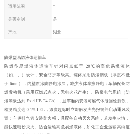
适用范围
*
是否定制
是
产地
湖北
防爆型易燃液体运输车​
防爆型易燃液体运输车针对闪点低于 28℃的高危易燃液体
（如、、）设计，安全防护等级高。罐体采用防爆钢板（厚度不低
于 6mm），内壁喷涂防静电涂层，减少液体摩擦静电；车辆配备防
爆发动机（采用压燃式点火，无电火花产生）、防爆电气系统（防
爆等级达到 Ex d IIB T4 Gb），且车厢内安装可燃气体泄漏检测仪，
检测精度达 0.1% LEL，浓度超标时立即触发声光报警并启动通风装
置；车辆排气管安装防火帽，且配备自动灭火系统，若发生火情，
能快速喷粉灭火。适合运输高危易燃液体，如化工企业运输高纯度