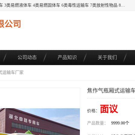
提供1——9类危险品运输车辆： 1类炸药雷管车 2类易燃气瓶车 3类易燃液体车 4类易燃固体车 6类毒性运输车 7类放射性物品 8类腐蚀性物品 9类杂项类物品 各类底盘，品种齐全。厂家直供，品质保证。 公告品种环保齐全，上牌无忧。 全国可送货上门，可分期，可*，可包牌。 详情可咨询: *（微信同号）
限公司
公司动态
产品知识
关于我们
式运输车厂家
焦作气瓶厢式运输
面议
价格：
产品数量：
9999.00个