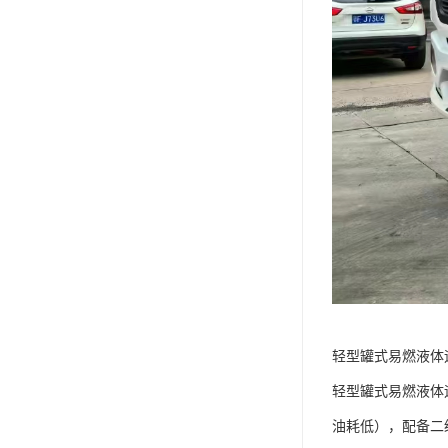
轻型罐式易燃液体运
轻型罐式易燃液体运输
油耗低），配备二