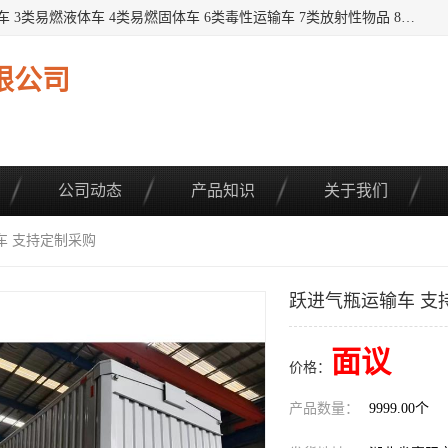
提供1——9类危险品运输车辆： 1类炸药雷管车 2类易燃气瓶车 3类易燃液体车 4类易燃固体车 6类毒性运输车 7类放射性物品 8类腐蚀性物品 9类杂项类物品 各类底盘，品种齐全。厂家直供，品质保证。 公告品种环保齐全，上牌无忧。 全国可送货上门，可分期，可*，可包牌。 详情可咨询: *（微信同号）
限公司
公司动态
产品知识
关于我们
车 支持定制采购
跃进气瓶运输车 支
面议
价格：
产品数量：
9999.00个