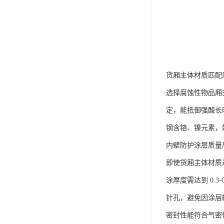
货厢主体材质匹配
选择腐蚀性物品厢
定，能抵御强酸长时
钢含铬、镍元素，
内壁防护涂层质量
即使货厢主体材质
涂厚度需达到 0
针孔，避免因涂层
密封性能符合气密性