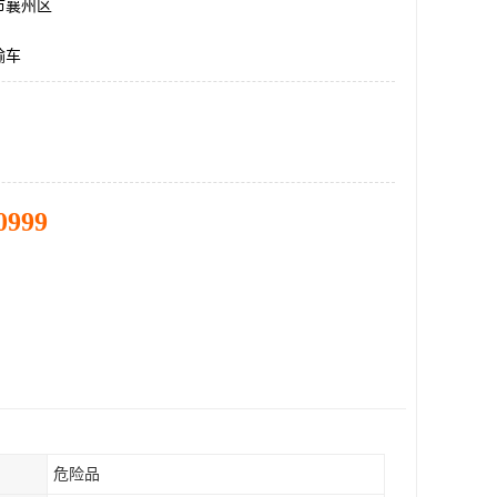
市襄州区
输车
0999
危险品