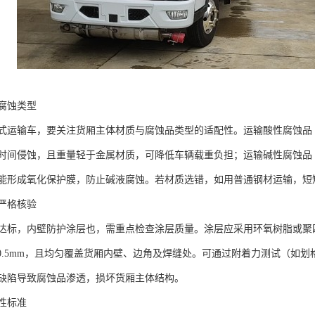
腐蚀类型​
式运输车，要关注货厢主体材质与腐蚀品类型的适配性。运输酸性腐蚀品
间侵蚀，且重量轻于金属材质，可降低车辆载重负担；运输碱性腐蚀品（如、
能形成氧化保护膜，防止碱液腐蚀。若材质选错，如用普通钢材运输，短
严格核验​
达标，内壁防护涂层也，需重点检查涂层质量。涂层应采用环氧树脂或聚
.3-0.5mm，且均匀覆盖货厢内壁、边角及焊缝处。可通过附着力测试（
缺陷导致腐蚀品渗透，损坏货厢主体结构。​
标准​