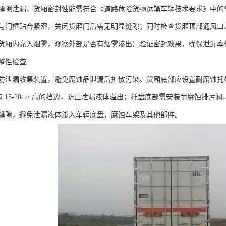
缝隙泄漏，货厢密封性能需符合《道路危险货物运输车辆技术要求》中的
与门框贴合紧密，关闭货厢门后需无明显缝隙；同时检查货厢顶部通风口
厢内充入烟雾，观察外部是否有烟雾渗出）验证密封效果，确保泄漏率低于 0
整性检查​
防泄漏收集装置，避免腐蚀品泄漏后扩散污染。货厢底部应设置耐腐蚀托
有 15-20cm 高的挡边，防止泄漏液体溢出；托盘底部需安装耐腐蚀排
缝隙，避免泄漏液体渗入车辆底盘，腐蚀车架及其他部件。​