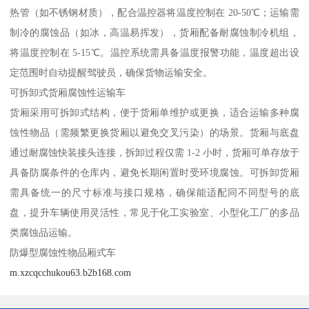
热管（如不锈钢材质），配合温控器将温度控制在 20-50℃；运输需
制冷的腐蚀品（如冰，高温易挥发），货厢配备耐腐蚀制冷机组，
将温度控制在 5-15℃。温控系统需具备温度报警功能，温度超出设
定范围时自动提醒驾驶员，确保货物运输安全。​
可拆卸式货厢腐蚀性运输车​
货厢采用可拆卸式结构，便于货厢单维护或更换，适合运输多种腐
蚀性物品（需频繁更换货厢以避免交叉污染）的场景。货厢与底盘
通过耐腐蚀快装接头连接，拆卸过程仅需 1-2 小时，货厢可单存放于
具备防腐条件的仓库内，避免长期闲置时受环境腐蚀。可拆卸货厢
需具备统一的尺寸标准与接口规格，确保能适配同不同型号的底
盘，提升车辆使用灵活性，常见于化工实验室、小型化工厂的多品
类腐蚀品运输。​
防爆型腐蚀性物品厢式车​
m.xzcqcchukou63.b2b168.com