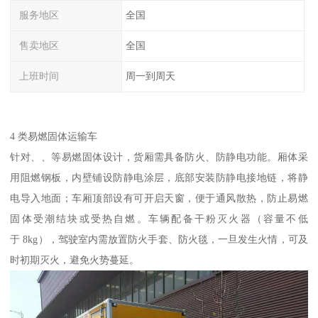
服务地区
全国
售卖地区
全国
上班时间
周一到周天
4 类易燃固体运输车​
针对、、等易燃固体设计，货厢需具备防火、防静电功能。厢体采
用阻燃钢板，内壁铺设防静电涂层，底部安装防静电接地链，将静
电导入地面；车厢顶部设有可开启天窗，便于通风散热，防止易燃
固体受潮结块或受热自燃。车辆配备干粉灭火器（容量不低
于 8kg），驾驶室内需放置防火手套、防火毯，一旦发生火情，可及
时初期灭火，避免火势蔓延。​