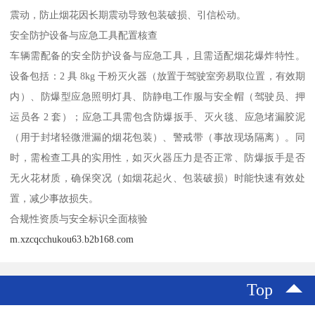
震动，防止烟花因长期震动导致包装破损、引信松动。​
安全防护设备与应急工具配置核查​
车辆需配备的安全防护设备与应急工具，且需适配烟花爆炸特性。
设备包括：2 具 8kg 干粉灭火器（放置于驾驶室旁易取位置，有效期
内）、防爆型应急照明灯具、防静电工作服与安全帽（驾驶员、押
运员各 2 套）；应急工具需包含防爆扳手、灭火毯、应急堵漏胶泥
（用于封堵轻微泄漏的烟花包装）、警戒带（事故现场隔离）。同
时，需检查工具的实用性，如灭火器压力是否正常、防爆扳手是否
无火花材质，确保突况（如烟花起火、包装破损）时能快速有效处
置，减少事故损失。​
合规性资质与安全标识全面核验​
m.xzcqcchukou63.b2b168.com
Top