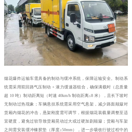
烟花爆炸运输车需具备的制动与缓冲系统，保障运输安全。制动系
统需采用双回路气压制动 + 液力缓速器组合，确保满载时（总质量
超 10 吨）制动距离短（时速 40km/h 制动距离≤8 米），且长下坡时
无制动过热现象；车辆悬挂系统需采用空气悬架，减少路面颠簸对
货厢内烟花的冲击，悬架刚度需可调节，根据烟花装载量调整至适
宜硬度，避免过软导致货厢晃动过大或过硬加剧颠簸；货厢与车架
之间需安装缓冲橡胶垫（厚度≥50mm），进一步吸收行驶过程中的