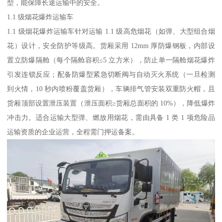
型，能保障长途运输中的安全。​
1.1 级烟花爆炸运输车​
1.1 级烟花爆炸运输车针对运输 1.1 级高危烟花（如弹、大型组合烟
花）设计，安全防护等级高。货厢采用 12mm 厚防爆钢板，内部设
置立防爆隔舱（每个隔舱容积≤5 立方米），防止单一隔舱烟花爆炸
引发连锁反应；配备防爆型紧急切断阀与自动灭火系统（一旦检测
到火情，10 秒内喷粉覆盖货厢），车辆排气管安装双重防火帽，且
货厢顶部设置泄压装置（泄压面积≥货厢总面积的 10%），降低爆炸
冲击力。适合运输大型弹、燃放用烟花，需由具备 1 类 1 项危险品
运输资质的企业运营，全程需门押运备案。​