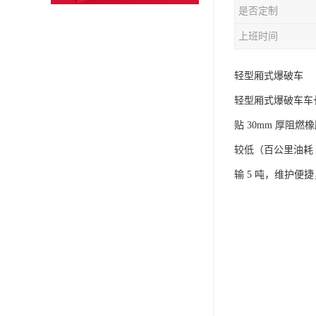
是否定制
上班时间
轻型厢式爆破车​
轻型厢式爆破车车长 
贴 30mm 厚阻
较低（百公里油耗 
输 5 吨，维护便