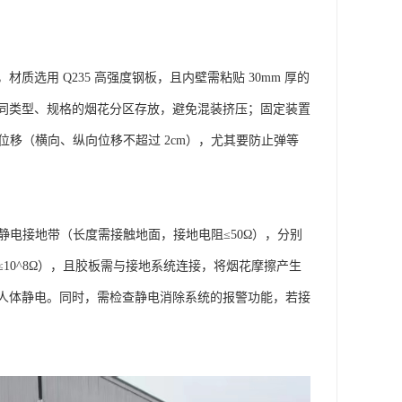
用 Q235 高强度钢板，且内壁需粘贴 30mm 厚的
同类型、规格的烟花分区存放，避免混装挤压；固定装置
位移（横向、纵向位移不超过 2cm），尤其要防止弹等
静电接地带（长度需接触地面，接地电阻≤50Ω），分别
10^8Ω），且胶板需与接地系统连接，将烟花摩擦产生
人体静电。同时，需检查静电消除系统的报警功能，若接