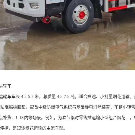
输车​
车车长 4.2-5.2 米，总质量 4.5-7.5 吨，适合短途、小批量烟花运输。
壁粘贴阻燃橡胶垫，配备中级防爆电气系统与基础静电消除装置；车辆小转弯半
点补货、厂区内等场景。例如，为春节临时零售摊运输小型组合烟花、，
，维护便捷，是短途烟花运输的主流车型。​