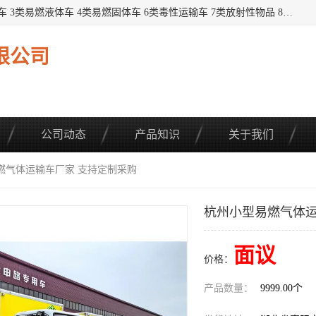
提供1——9类危险品运输车辆： 1类炸药雷管车 2类易燃气瓶车 3类易燃液体车 4类易燃固体车 6类毒性运输车 7类放射性物品 8类腐蚀性物品 9类杂项类物品 各类底盘，品种齐全。厂家直供，品质保证。 公告品种环保齐全，上牌无忧。 全国可送货上门，可分期，可*，可包牌。 详情可咨询: *（微信同号）
限公司
公司动态
产品知识
关于我们
燃气体运输车厂家 支持定制采购
杭州小型易燃气体运
面议
价格：
产品数量：
9999.00个