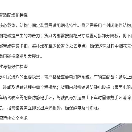
置适配烟花特性​
心载体，结构与固定装置需适配烟花特性。货厢需采用全封闭刚性结构，材质选
烟花碰撞产生的冲击力；货厢内部需按烟花尺寸设置可拆卸分隔板，将不
绑带或弹簧卡扣，每排烟花至少设置 2 处固定点，确保运输过程中烟花无
免因碰撞摩擦引发爆炸。​
性与有效性检查​
是引发爆炸的重要隐患，需严格检查静电消除系统。车辆需配备 2 条以上
，装卸及运输过程中需全程接地；货厢内部需铺设防静电胶板（表面电阻≤
车辆驾驶室需配备防静电手环，驾驶员与押运员上下车时需佩戴手环消除
良，报警装置需立即发出声光报警，确保静电及时消除。​
配运输安全需求​