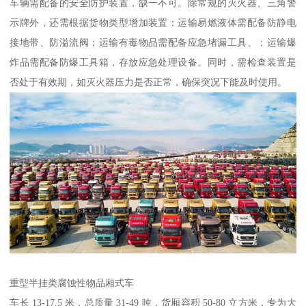
车辆需配备的安全防护装置，缺一不可。除常规的灭火器、三角警
示牌外，还需根据货物类型增加装置：运输易燃液体需配备防静电
接地带、防溢流阀；运输有毒物品需配备应急堵漏工具、；运输爆
炸品需配备防爆工具箱，存放应急处理设备。同时，需检查装置是
否处于有效期，如灭火器压力是否正常，确保突况下能及时使用。​
重型半挂类腐蚀性物品厢式车​
车长 13-17.5 米，总质量 31-49 吨，货厢容积 50-80 立方米，专为大