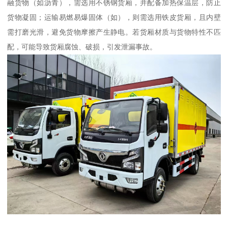
融货物（如沥青），需选用不锈钢货厢，并配备加热保温层，防止
货物凝固；运输易燃易爆固体（如），则需选用铁皮货厢，且内壁
需打磨光滑，避免货物摩擦产生静电。若货厢材质与货物特性不匹
配，可能导致货厢腐蚀、破损，引发泄漏事故。​