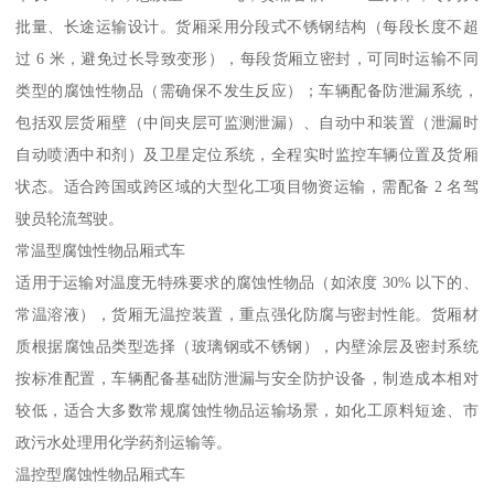
批量、长途运输设计。货厢采用分段式不锈钢结构（每段长度不超
过 6 米，避免过长导致变形），每段货厢立密封，可同时运输不同
类型的腐蚀性物品（需确保不发生反应）；车辆配备防泄漏系统，
包括双层货厢壁（中间夹层可监测泄漏）、自动中和装置（泄漏时
自动喷洒中和剂）及卫星定位系统，全程实时监控车辆位置及货厢
状态。适合跨国或跨区域的大型化工项目物资运输，需配备 2 名驾
驶员轮流驾驶。​
常温型腐蚀性物品厢式车​
适用于运输对温度无特殊要求的腐蚀性物品（如浓度 30% 以下的、
常温溶液），货厢无温控装置，重点强化防腐与密封性能。货厢材
质根据腐蚀品类型选择（玻璃钢或不锈钢），内壁涂层及密封系统
按标准配置，车辆配备基础防泄漏与安全防护设备，制造成本相对
较低，适合大多数常规腐蚀性物品运输场景，如化工原料短途、市
政污水处理用化学药剂运输等。​
温控型腐蚀性物品厢式车​