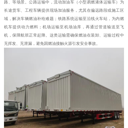
路、等场景。公路运输中，流动加油车（小型易燃液体运输车）为
长途货车、工程车辆提供现场加油服务，尤其在偏远路段或施工区
域，解决车辆燃油补给难题；铁路系统运输至沿线火车站，为内燃
机车提供动力燃料；机场运输至机场油库，再通过管道输送至飞
机，保障航班正常起降。这类运输需确保燃油在装卸、运输过程中
无挥发、无泄漏，避免因燃油接触火源引发安全事故。​