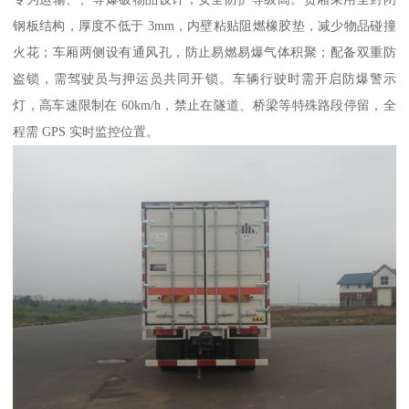
钢板结构，厚度不低于 3mm，内壁粘贴阻燃橡胶垫，减少物品碰撞
火花；车厢两侧设有通风孔，防止易燃易爆气体积聚；配备双重防
盗锁，需驾驶员与押运员共同开锁。车辆行驶时需开启防爆警示
灯，高车速限制在 60km/h，禁止在隧道、桥梁等特殊路段停留，全
程需 GPS 实时监控位置。​