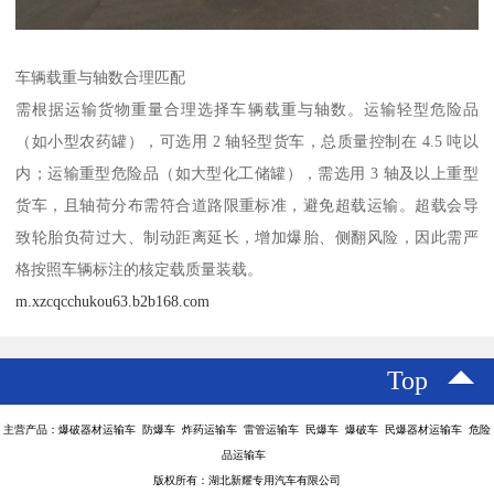
车辆载重与轴数合理匹配​
需根据运输货物重量合理选择车辆载重与轴数。运输轻型危险品
（如小型农药罐），可选用 2 轴轻型货车，总质量控制在 4.5 吨以
内；运输重型危险品（如大型化工储罐），需选用 3 轴及以上重型
货车，且轴荷分布需符合道路限重标准，避免超载运输。超载会导
致轮胎负荷过大、制动距离延长，增加爆胎、侧翻风险，因此需严
格按照车辆标注的核定载质量装载。​
m.xzcqcchukou63.b2b168.com
Top
主营产品：爆破器材运输车 防爆车 炸药运输车 雷管运输车 民爆车 爆破车 民爆器材运输车 危险
品运输车
版权所有：湖北新耀专用汽车有限公司