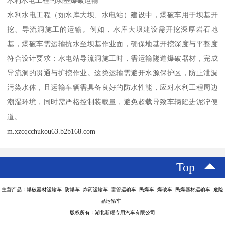
水利水电工程的坝基爆破运输​
水利水电工程（如水库大坝、水电站）建设中，爆破车用于坝基开
挖、导流洞施工的运输。例如，水库大坝建设需开挖深厚岩石地
基，爆破车需运输抗水至坝基作业面，确保地基开挖深度与平整度
符合设计要求；水电站导流洞施工时，需运输隧道爆破器材，完成
导流洞的贯通与扩挖作业。这类运输需避开水源保护区，防止泄漏
污染水体，且运输车辆需具备良好的防水性能，应对水利工程周边
潮湿环境，同时需严格控制装载量，避免超载导致车辆陷进泥泞便
道。​
m.xzcqcchukou63.b2b168.com
Top
主营产品：爆破器材运输车 防爆车 炸药运输车 雷管运输车 民爆车 爆破车 民爆器材运输车 危险
品运输车
版权所有：湖北新耀专用汽车有限公司