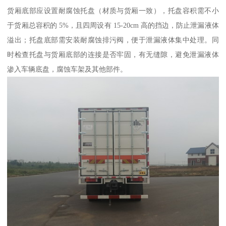
货厢底部应设置耐腐蚀托盘（材质与货厢一致），托盘容积需不小
于货厢总容积的 5%，且四周设有 15-20cm 高的挡边，防止泄漏液体
溢出；托盘底部需安装耐腐蚀排污阀，便于泄漏液体集中处理。同
时检查托盘与货厢底部的连接是否牢固，有无缝隙，避免泄漏液体
渗入车辆底盘，腐蚀车架及其他部件。​