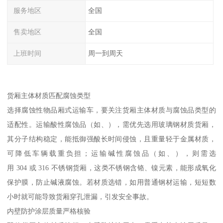
服务地区
全国
售卖地区
全国
上班时间
周一到周天
货厢主体材质匹配腐蚀类型​
选择腐蚀性物品厢式运输车，要关注货厢主体材质与腐蚀品类型的
适配性。运输酸性腐蚀品（如、），需优先选用玻璃钢材质货厢，
其分子结构稳定，能抵御强酸长时间侵蚀，且重量轻于金属材质，
可降低车辆载重负担；运输碱性腐蚀品（如、），则需选
用 304 或 316 不锈钢货厢，这类不锈钢含铬、镍元素，能形成氧化
保护膜，防止碱液腐蚀。若材质选错，如用普通钢材运输，短短数
小时就可能导致货厢穿孔泄漏，引发安全事故。​
内壁防护涂层质量严格核验​