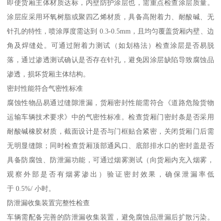
即使货厢主体材质达标，内壁防护涂层也，需重点检查涂层质量。
涂层应采用环氧树脂或聚四乙烯材质，具备高附着力、耐酸碱、无
针孔的特性，喷涂厚度需达到 0.3-0.5mm，且均匀覆盖货厢内壁、边
角及焊缝处。可通过附着力测试（如划格法）检查涂层是否易脱
落，通过渗透测试确认是否存在针孔，避免因涂层缺陷导致腐蚀品
渗透，损坏货厢主体结构。​
密封性能符合气密性标准​
腐蚀性物品易通过缝隙泄漏，货厢密封性能需符合《道路危险货物
运输车辆技术要求》中的气密性标准。检查货厢门密封条是否采用
耐酸碱橡胶材质，截面设计是否与门框贴合紧密，关闭货厢门后需
无明显缝隙；同时检查货厢顶部通风口、底部排水口的密封盖是否
具备防腐蚀、防泄漏功能，可通过烟雾测试（向货厢内充入烟雾，
观察外部是否有烟雾渗出）验证密封效果，确保泄漏率低
于 0.5%/ 小时。​
防泄漏收集装置完整性检查​
车辆需配备完善的防泄漏收集装置，避免腐蚀品泄漏后扩散污染。