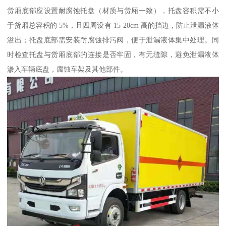
货厢底部应设置耐腐蚀托盘（材质与货厢一致），托盘容积需不小
于货厢总容积的 5%，且四周设有 15-20cm 高的挡边，防止泄漏液体
溢出；托盘底部需安装耐腐蚀排污阀，便于泄漏液体集中处理。同
时检查托盘与货厢底部的连接是否牢固，有无缝隙，避免泄漏液体
渗入车辆底盘，腐蚀车架及其他部件。​