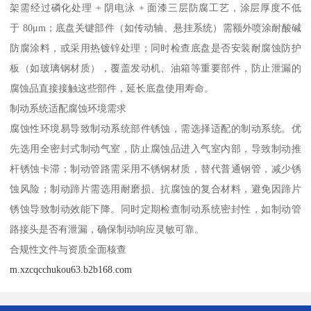
架需经过磷化处理 + 阴电泳 + 面漆三层防腐工艺，涂层厚度不低
于 80μm；底盘关键部件（如传动轴、悬挂系统）需额外喷涂耐酸碱
防腐涂料，或采用热镀锌处理；同时检查底盘是否安装耐腐蚀防护
板（如玻璃钢材质），覆盖发动机、油箱等重要部件，防止泄漏的
腐蚀品直接接触这些部件，延长底盘使用寿命。​
制动系统适配腐蚀环境需求​
腐蚀性环境易导致制动系统部件锈蚀，需选择适配的制动系统。优
先选用全密封式制动气室，防止腐蚀品进入气室内部，导致制动推
杆锈蚀卡滞；制动管路需采用不锈钢材质，替代普通钢管，减少锈
蚀风险；制动蹄片需选用耐磨损、抗腐蚀的复合材料，避免因蹄片
锈蚀导致制动效能下降。同时定期检查制动系统密封性，如制动管
路接头是否有泄漏，确保制动响应灵敏可靠。​
合规性文件与资质全面核查​
m.xzcqcchukou63.b2b168.com