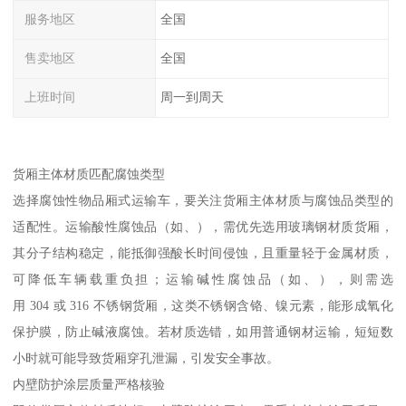
服务地区
全国
售卖地区
全国
上班时间
周一到周天
货厢主体材质匹配腐蚀类型​
选择腐蚀性物品厢式运输车，要关注货厢主体材质与腐蚀品类型的
适配性。运输酸性腐蚀品（如、），需优先选用玻璃钢材质货厢，
其分子结构稳定，能抵御强酸长时间侵蚀，且重量轻于金属材质，
可降低车辆载重负担；运输碱性腐蚀品（如、），则需选
用 304 或 316 不锈钢货厢，这类不锈钢含铬、镍元素，能形成氧化
保护膜，防止碱液腐蚀。若材质选错，如用普通钢材运输，短短数
小时就可能导致货厢穿孔泄漏，引发安全事故。​
内壁防护涂层质量严格核验​