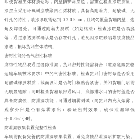
即使货厢主体材质达标，内壁防护涂层也，需重点检查涂层质量。
涂层应采用环氧树脂或聚四乙烯材质，具备高附着力、耐酸碱、无
针孔的特性，喷涂厚度需达到 0.3-0.5mm，且均匀覆盖货厢内壁、边
角及焊缝处。可通过附着力测试（如划格法）检查涂层是否易脱
落，通过渗透测试确认是否存在针孔，避免因涂层缺陷导致腐蚀品
渗透，损坏货厢主体结构。​
密封性能符合气密性标准​
腐蚀性物品易通过缝隙泄漏，货厢密封性能需符合《道路危险货物
运输车辆技术要求》中的气密性标准。检查货厢门密封条是否采用
耐酸碱橡胶材质，截面设计是否与门框贴合紧密，关闭货厢门后需
无明显缝隙；同时检查货厢顶部通风口、底部排水口的密封盖是否
具备防腐蚀、防泄漏功能，可通过烟雾测试（向货厢内充入烟雾，
观察外部是否有烟雾渗出）验证密封效果，确保泄漏率低
于 0.5%/ 小时。​
防泄漏收集装置完整性检查​
车辆需配备完善的防泄漏收集装置，避免腐蚀品泄漏后扩散污染。