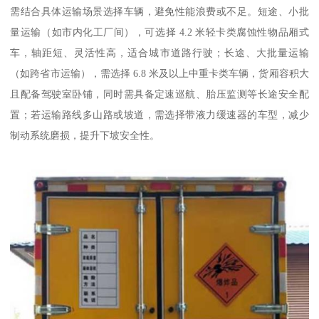
需结合具体运输场景选择车辆，避免性能浪费或不足。短途、小批
量运输（如市内化工厂间），可选择 4.2 米轻卡类腐蚀性物品厢式
车，轴距短、灵活性高，适合城市道路行驶；长途、大批量运输
（如跨省市运输），需选择 6.8 米及以上中重卡类车辆，货厢容积大
且配备驾驶室卧铺，同时需具备定速巡航、胎压监测等长途安全配
置；若运输路线多山路或坡道，需选择带液力缓速器的车型，减少
制动系统磨损，提升下坡安全性。​