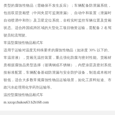
类型的腐蚀性物品（需确保不发生反应）；车辆配备防泄漏系统，
包括双层货厢壁（中间夹层可监测泄漏）、自动中和装置（泄漏时
自动喷洒中和剂）及卫星定位系统，全程实时监控车辆位置及货厢
状态。适合跨国或跨区域的大型化工项目物资运输，需配备 2 名驾
驶员轮流驾驶。​
常温型腐蚀性物品厢式车​
适用于运输对温度无特殊要求的腐蚀性物品（如浓度 30% 以下的、
常温溶液），货厢无温控装置，重点强化防腐与密封性能。货厢材
质根据腐蚀品类型选择（玻璃钢或不锈钢），内壁涂层及密封系统
按标准配置，车辆配备基础防泄漏与安全防护设备，制造成本相对
较低，适合大多数常规腐蚀性物品运输场景，如化工原料短途、市
政污水处理用化学药剂运输等。​
温控型腐蚀性物品厢式车​
m.xzcqcchukou63.b2b168.com