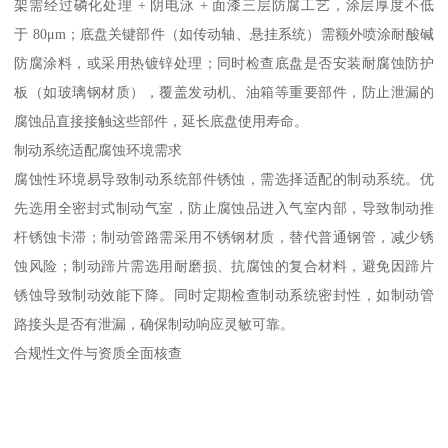
架需经过磷化处理 + 阴电泳 + 面漆三层防腐工艺，涂层厚度不低
于 80μm；底盘关键部件（如传动轴、悬挂系统）需额外喷涂耐酸碱
防腐涂料，或采用热镀锌处理；同时检查底盘是否安装耐腐蚀防护
板（如玻璃钢材质），覆盖发动机、油箱等重要部件，防止泄漏的
腐蚀品直接接触这些部件，延长底盘使用寿命。​
制动系统适配腐蚀环境需求​
腐蚀性环境易导致制动系统部件锈蚀，需选择适配的制动系统。优
先选用全密封式制动气室，防止腐蚀品进入气室内部，导致制动推
杆锈蚀卡滞；制动管路需采用不锈钢材质，替代普通钢管，减少锈
蚀风险；制动蹄片需选用耐磨损、抗腐蚀的复合材料，避免因蹄片
锈蚀导致制动效能下降。同时定期检查制动系统密封性，如制动管
路接头是否有泄漏，确保制动响应灵敏可靠。​
合规性文件与资质全面核查​