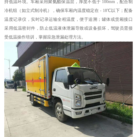
持低温环境。车厢采用聚氨酯保温层，厚度不低于 100mm，配合制
冷机组（如立式制冷机），确保车厢内温度稳定在 - 18℃以下；配备
温度记录仪，实时记录运输全程温度，便于追溯；罐体或货厢接口
采用低温密封件，防止低温液体泄漏导致或设备损坏，驾驶员需接
受低温操作培训，掌握应急泄漏处理方法。​