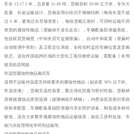
车长 13-17.5 米，总质量 31-49 吨，货厢容积 50-80 立方米，专为大
批量、长途运输设计。货厢采用分段式不锈钢结构（每段长度不超
过 6 米，避免过长导致变形），每段货厢立密封，可同时运输不同
类型的腐蚀性物品（需确保不发生反应）；车辆配备防泄漏系统，
包括双层货厢壁（中间夹层可监测泄漏）、自动中和装置（泄漏时
自动喷洒中和剂）及卫星定位系统，全程实时监控车辆位置及货厢
状态。适合跨国或跨区域的大型化工项目物资运输，需配备 2 名驾
驶员轮流驾驶。​
常温型腐蚀性物品厢式车​
适用于运输对温度无特殊要求的腐蚀性物品（如浓度 30% 以下的、
常温溶液），货厢无温控装置，重点强化防腐与密封性能。货厢材
质根据腐蚀品类型选择（玻璃钢或不锈钢），内壁涂层及密封系统
按标准配置，车辆配备基础防泄漏与安全防护设备，制造成本相对
较低，适合大多数常规腐蚀性物品运输场景，如化工原料短途、市
政污水处理用化学药剂运输等。​