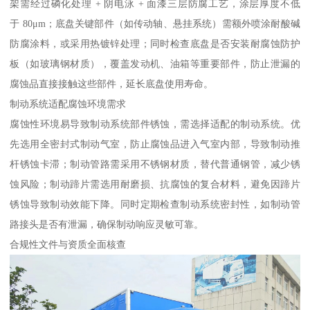
架需经过磷化处理 + 阴电泳 + 面漆三层防腐工艺，涂层厚度不低
于 80μm；底盘关键部件（如传动轴、悬挂系统）需额外喷涂耐酸碱
防腐涂料，或采用热镀锌处理；同时检查底盘是否安装耐腐蚀防护
板（如玻璃钢材质），覆盖发动机、油箱等重要部件，防止泄漏的
腐蚀品直接接触这些部件，延长底盘使用寿命。​
制动系统适配腐蚀环境需求​
腐蚀性环境易导致制动系统部件锈蚀，需选择适配的制动系统。优
先选用全密封式制动气室，防止腐蚀品进入气室内部，导致制动推
杆锈蚀卡滞；制动管路需采用不锈钢材质，替代普通钢管，减少锈
蚀风险；制动蹄片需选用耐磨损、抗腐蚀的复合材料，避免因蹄片
锈蚀导致制动效能下降。同时定期检查制动系统密封性，如制动管
路接头是否有泄漏，确保制动响应灵敏可靠。​
合规性文件与资质全面核查​