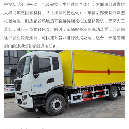
检测烟花引信松动、包装破损产生的微量气体），货厢底部设置防
火槽（填充阻燃材料，防止泄漏药粉起火）；车辆后部安装防爆型
推板装置，到达销毁场地后可直接将烟花推送至销毁坑，无需人工
装卸，减少人员接触风险。同时，车辆配备应急洗消装置，若运输
途中发生轻微泄漏，可快速对货厢进行洗消处理，适合、应急管理
部门的违规烟花销毁运输任务。​