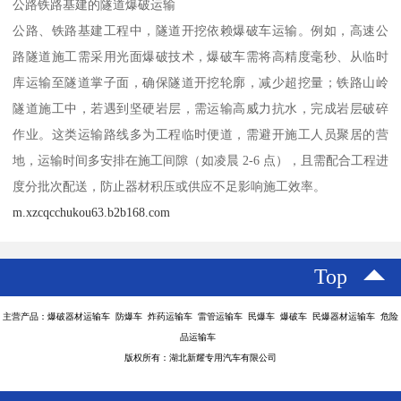
公路铁路基建的隧道爆破运输​
公路、铁路基建工程中，隧道开挖依赖爆破车运输。例如，高速公
路隧道施工需采用光面爆破技术，爆破车需将高精度毫秒、从临时
库运输至隧道掌子面，确保隧道开挖轮廓，减少超挖量；铁路山岭
隧道施工中，若遇到坚硬岩层，需运输高威力抗水，完成岩层破碎
作业。这类运输路线多为工程临时便道，需避开施工人员聚居的营
地，运输时间多安排在施工间隙（如凌晨 2-6 点），且需配合工程进
度分批次配送，防止器材积压或供应不足影响施工效率。​
m.xzcqcchukou63.b2b168.com
Top
主营产品：爆破器材运输车 防爆车 炸药运输车 雷管运输车 民爆车 爆破车 民爆器材运输车 危险
品运输车
版权所有：湖北新耀专用汽车有限公司