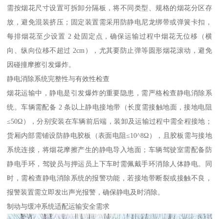
需按烟花尺寸设置可拆卸分隔板，将不同类型、规格的烟花分区存
放，避免混装挤压；固定装置需采用防静电尼龙绑带或弹簧卡扣，
每排烟花至少设置 2 处固定点，确保运输过程中烟花无位移（横
向、纵向位移不超过 2cm），尤其要防止弹等圆形烟花滚动，避免
因碰撞摩擦引发爆炸。​
静电消除系统完整性与有效性检查​
烟花运输中，静电是引发爆炸的重要隐患，需严格检查静电消除系
统。车辆需配备 2 条以上静电接地带（长度需接触地面，接地电阻
≤50Ω），分别安装在车辆前后端，装卸及运输过程中需全程接地；
货厢内部需铺设防静电胶板（表面电阻≤10^8Ω），且胶板需与接地
系统连接，将烟花摩擦产生的静电导入地面；车辆驾驶室需配备防
静电手环，驾驶员与押运员上下车时需佩戴手环消除人体静电。同
时，需检查静电消除系统的报警功能，若接地带断裂或接触不良，
报警装置需立即发出声光报警，确保静电及时消除。​
制动与缓冲系统适配运输安全需求​