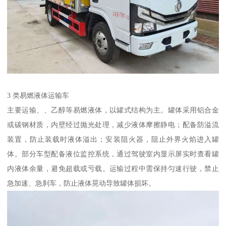
3 类易燃液体运输车​
主要运输、、乙醇等易燃液体，以罐式结构为主。罐体采用铝合金
或碳钢材质，内壁经过抛光处理，减少液体摩擦静电；配备防溢流
装置，防止装载时液体溢出；安装阻火器，阻止外界火焰进入罐
体。部分车型配备液位监控系统，通过驾驶室内显示屏实时查看罐
内液体余量，避免超载或亏载。运输过程中需保持匀速行驶，禁止
急加速、急刹车，防止液体晃动导致罐体损坏。​