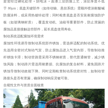
架需经过磷化处理 + 阴电泳 + 面漆三层防腐工艺，涂层厚度不低
于 80μm；底盘关键部件（如传动轴、悬挂系统）需额外喷涂耐酸碱
防腐涂料，或采用热镀锌处理；同时检查底盘是否安装耐腐蚀防护
板（如玻璃钢材质），覆盖发动机、油箱等重要部件，防止泄漏的
腐蚀品直接接触这些部件，延长底盘使用寿命。​
制动系统适配腐蚀环境需求​
腐蚀性环境易导致制动系统部件锈蚀，需选择适配的制动系统。优
先选用全密封式制动气室，防止腐蚀品进入气室内部，导致制动推
杆锈蚀卡滞；制动管路需采用不锈钢材质，替代普通钢管，减少锈
蚀风险；制动蹄片需选用耐磨损、抗腐蚀的复合材料，避免因蹄片
锈蚀导致制动效能下降。同时定期检查制动系统密封性，如制动管
路接头是否有泄漏，确保制动响应灵敏可靠。​
合规性文件与资质全面核查​