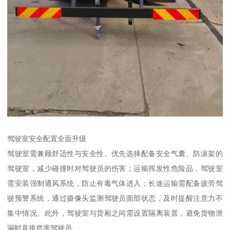
驾驶室安全配置全面升级​
驾驶室需兼顾舒适性与安全性。优先选择配备安全气囊、防滚架的
驾驶室，减少碰撞时对驾驶员的伤害；运输挥发性危险品，驾驶室
需安装强制通风系统，防止有毒气体进入；长途运输需配备疲劳驾
驶预警系统，通过摄像头监测驾驶员面部状态，及时提醒注意力不
集中情况。此外，驾驶室与货厢之间需设置隔离装置，避免货物泄
漏时直接危害驾驶员。​