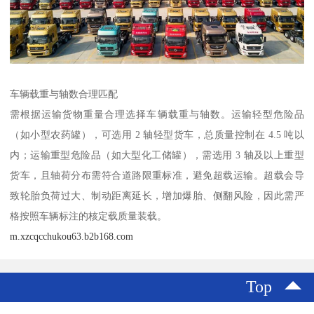
车辆载重与轴数合理匹配​
需根据运输货物重量合理选择车辆载重与轴数。运输轻型危险品
（如小型农药罐），可选用 2 轴轻型货车，总质量控制在 4.5 吨以
内；运输重型危险品（如大型化工储罐），需选用 3 轴及以上重型
货车，且轴荷分布需符合道路限重标准，避免超载运输。超载会导
致轮胎负荷过大、制动距离延长，增加爆胎、侧翻风险，因此需严
格按照车辆标注的核定载质量装载。​
m.xzcqcchukou63.b2b168.com
Top