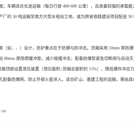
据；车辆适合长途运输（每日行驶 400-600 公里），且具备较强的承
产厂的 50 吨运输至南方大型水电站工地，或为跨省铁路建设项目配送 3
类（如、、）设计，防护重点在于防爆与防冲击。货厢采用 10mm 厚防爆
贴 80mm 厚阻燃缓冲垫，减少碰撞冲击；配备防爆型紧急切断阀与自动灭
³），货厢顶部设置泄压装置（泄压面积≥货厢总面积的 15%），降低爆炸冲
孔配备防爆网，防止外部火星进入。适合矿山、基建工程的运输，需由具备 
c.cn