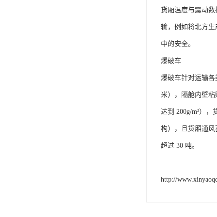
货厢温度与震动数
输，例如将北方生
中的安全。​
爆破车​
爆破车针对运输各
米），隔舱内壁粘
达到 200g/m
构），且货厢通风
超过 30 吨。​
http://www.xinyaoq