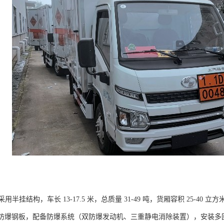
半挂结构，车长 13-17.5 米，总质量 31-49 吨，货厢容积 25-4
Q345 防爆钢板，配备防爆系统（双防爆发动机、三重静电消除装置），安