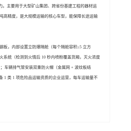
载能力。主要用于大型矿山集团、跨省份基建工程的器材运
0 吨高精度，是大规模运输的核心车型，能保障长途运输
钢板，内部设置立防爆隔舱（每个隔舱容积≤5 立方
火系统（检测到火情后 10 秒内喷粉覆盖货厢，灭火浓度
击力；车辆排气管安装双重防火帽（金属网 + 波纹板结
1 类 1 项危险品运输资质的企业运营，每车运输量不