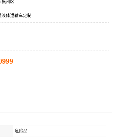
市襄州区
燃液体运输车定制
0999
危险品