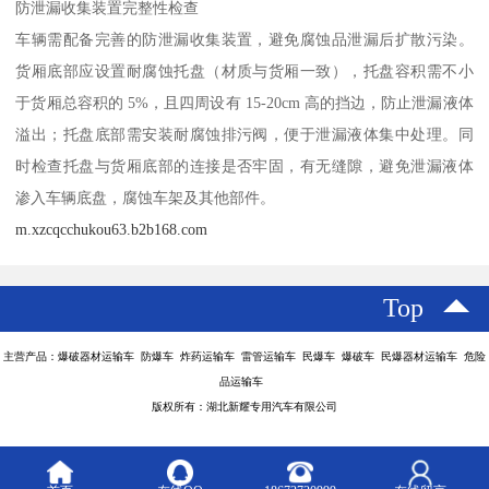
防泄漏收集装置完整性检查​
车辆需配备完善的防泄漏收集装置，避免腐蚀品泄漏后扩散污染。
货厢底部应设置耐腐蚀托盘（材质与货厢一致），托盘容积需不小
于货厢总容积的 5%，且四周设有 15-20cm 高的挡边，防止泄漏液体
溢出；托盘底部需安装耐腐蚀排污阀，便于泄漏液体集中处理。同
时检查托盘与货厢底部的连接是否牢固，有无缝隙，避免泄漏液体
渗入车辆底盘，腐蚀车架及其他部件。​
m.xzcqcchukou63.b2b168.com
Top
主营产品：爆破器材运输车 防爆车 炸药运输车 雷管运输车 民爆车 爆破车 民爆器材运输车 危险
品运输车
版权所有：湖北新耀专用汽车有限公司