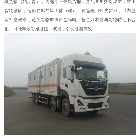
融货物（如沥青），需选用不锈钢货厢，并配备加热保温层，防止
货物凝固；运输易燃易爆固体（如），则需选用铁皮货厢，且内壁
需打磨光滑，避免货物摩擦产生静电。若货厢材质与货物特性不匹
配，可能导致货厢腐蚀、破损，引发泄漏事故。​