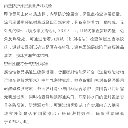
内壁防护涂层质量严格核验​
即使货厢主体材质达标，内壁防护涂层也，需重点检查涂层质量。
涂层应采用环氧树脂或聚四乙烯材质，具备高附着力、耐酸碱、无
针孔的特性，喷涂厚度需达到 0.3-0.5mm，且均匀覆盖货厢内壁、边
角及焊缝处。可通过附着力测试（如划格法）检查涂层是否易脱
落，通过渗透测试确认是否存在针孔，避免因涂层缺陷导致腐蚀品
渗透，损坏货厢主体结构。​
密封性能符合气密性标准​
腐蚀性物品易通过缝隙泄漏，货厢密封性能需符合《道路危险货物
运输车辆技术要求》中的气密性标准。检查货厢门密封条是否采用
耐酸碱橡胶材质，截面设计是否与门框贴合紧密，关闭货厢门后需
无明显缝隙；同时检查货厢顶部通风口、底部排水口的密封盖是否
具备防腐蚀、防泄漏功能，可通过烟雾测试（向货厢内充入烟雾，
观察外部是否有烟雾渗出）验证密封效果，确保泄漏率低
于 0.5%/ 小时。​