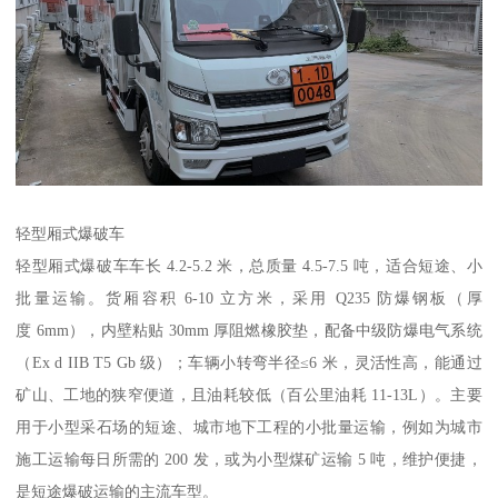
轻型厢式爆破车​
轻型厢式爆破车车长 4.2-5.2 米，总质量 4.5-7.5 吨，适合短途、小
批量运输。货厢容积 6-10 立方米，采用 Q235 防爆钢板（厚
度 6mm），内壁粘贴 30mm 厚阻燃橡胶垫，配备中级防爆电气系统
（Ex d IIB T5 Gb 级）；车辆小转弯半径≤6 米，灵活性高，能通过
矿山、工地的狭窄便道，且油耗较低（百公里油耗 11-13L）。主要
用于小型采石场的短途、城市地下工程的小批量运输，例如为城市
施工运输每日所需的 200 发，或为小型煤矿运输 5 吨，维护便捷，
是短途爆破运输的主流车型。​