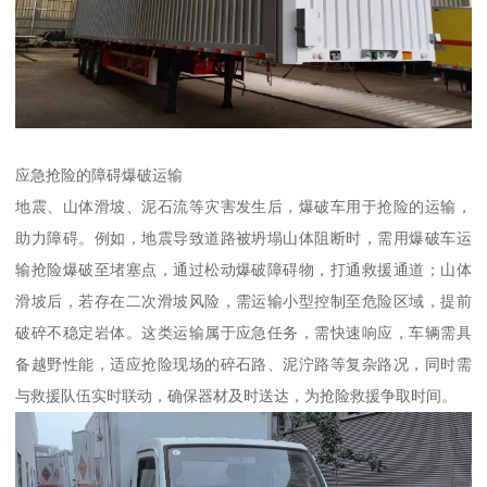
应急抢险的障碍爆破运输​
地震、山体滑坡、泥石流等灾害发生后，爆破车用于抢险的运输，
助力障碍。例如，地震导致道路被坍塌山体阻断时，需用爆破车运
输抢险爆破至堵塞点，通过松动爆破障碍物，打通救援通道；山体
滑坡后，若存在二次滑坡风险，需运输小型控制至危险区域，提前
破碎不稳定岩体。这类运输属于应急任务，需快速响应，车辆需具
备越野性能，适应抢险现场的碎石路、泥泞路等复杂路况，同时需
与救援队伍实时联动，确保器材及时送达，为抢险救援争取时间。