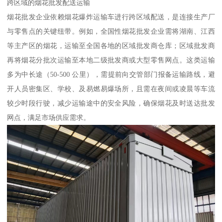
跨区域的烟花批发配送运输​
烟花批发企业依赖烟花爆炸运输车进行跨区域配送，是连接生产厂
与零售点的关键纽带。例如，全国性烟花批发企业需将湖南、江西
等主产区的烟花，运输至全国各地的区域批发商仓库；区域批发商
再将烟花分批次运输至本地二级批发商或大型零售网点。这类运输
多为中长途（50-500 公里），需提前向交管部门报备运输路线，避
开人员密集区、学校、及易燃易爆场所，且需在夜间或凌晨等车流
较少时段行驶，减少运输途中的安全风险，确保烟花及时送达批发
网点，满足市场供应需求。​