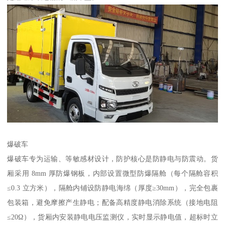
爆破车​
爆破车专为运输、等敏感材设计，防护核心是防静电与防震动。货
厢采用 8mm 厚防爆钢板，内部设置微型防爆隔舱（每个隔舱容积
≤0.3 立方米），隔舱内铺设防静电海绵（厚度≥30mm），完全包裹
包装箱，避免摩擦产生静电；配备高精度静电消除系统（接地电阻
≤20Ω），货厢内安装静电电压监测仪，实时显示静电值，超标时立