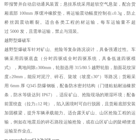
即报警并自动启动通风装置；悬挂系统采用超软空气悬架，配合货
厢底部 100mm 厚缓冲橡胶垫，将运输震动幅度控制在≤0.3g，防止
桥丝因震动断裂。适合各类工程的材运输，每车运输量不超
过 5000 发，且需单运输，禁止与混装。​
越野型爆破车​
越野型爆破车针对矿山、抢险等复杂路况设计，具备强通过性。车
辆采用四驱底盘（分时四驱或全时四驱系统，具备低速四驱模
式），离地间隙≥300mm，轮胎选用 315/80.5 越野轮胎，胎面花纹深
度≥20mm，能应对泥泞、碎石、陡坡（坡度≤30°）等路况；货厢采
用 6mm 厚 Q345 防爆钢板，配备防水密封结构（门缝粘贴耐油橡胶
条，防水等级达到 IP67），适应矿山、抢险现场的潮湿环境；配备
前置绞盘（拉力≥12 吨），陷入困境时可自行脱困，且货厢底部安装
加固横梁，提升车辆承载能力。适合露天矿山、山区抢险工程的运
输，例如在地震后的碎石路段运输抢险，或在山区矿山的陡峭便道
运输至作业点。​