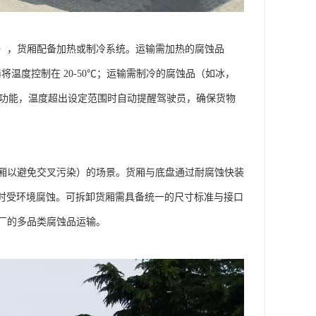
），货厢配备加热或制冷系统。运输需加热的腐蚀品
温度控制在 20-50℃；运输需制冷的腐蚀品（如冰，
警功能，温度超出设定范围时自动提醒驾驶员，确保货物
厢以避免交叉污染）的场景。货厢与底盘通过耐腐蚀快装
置时受环境腐蚀。可拆卸货厢需具备统一的尺寸标准与接口
的多品类腐蚀品运输。​