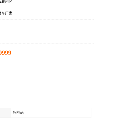
市襄州区
瓶车厂家
0999
危险品