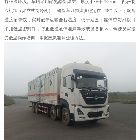
持低温环境。车厢采用聚氨酯保温层，厚度不低于 100mm，配合制
冷机组（如立式制冷机），确保车厢内温度稳定在 - 18℃以下；配备
温度记录仪，实时记录运输全程温度，便于追溯；罐体或货厢接口
采用低温密封件，防止低温液体泄漏导致或设备损坏，驾驶员需接
受低温操作培训，掌握应急泄漏处理方法。​