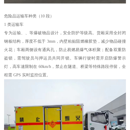
危险品运输车种类（10 段）​
1 类运输车​
专为运输、、等爆破物品设计，安全防护等级高。货厢采用全封闭
钢板结构，厚度不低于 3mm，内壁粘贴阻燃橡胶垫，减少物品碰撞
火花；车厢两侧设有通风孔，防止易燃易爆气体积聚；配备双重防
盗锁，需驾驶员与押运员共同开锁。车辆行驶时需开启防爆警示
灯，高车速限制在 60km/h，禁止在隧道、桥梁等特殊路段停留，全
程需 GPS 实时监控位置。​