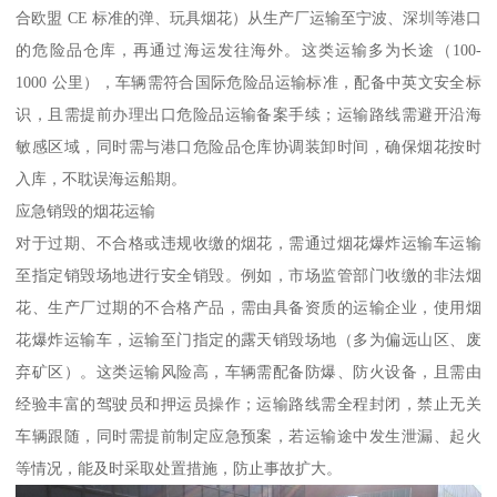
合欧盟 CE 标准的弹、玩具烟花）从生产厂运输至宁波、深圳等港口
的危险品仓库，再通过海运发往海外。这类运输多为长途（100-
1000 公里），车辆需符合国际危险品运输标准，配备中英文安全标
识，且需提前办理出口危险品运输备案手续；运输路线需避开沿海
敏感区域，同时需与港口危险品仓库协调装卸时间，确保烟花按时
入库，不耽误海运船期。​
应急销毁的烟花运输​
对于过期、不合格或违规收缴的烟花，需通过烟花爆炸运输车运输
至指定销毁场地进行安全销毁。例如，市场监管部门收缴的非法烟
花、生产厂过期的不合格产品，需由具备资质的运输企业，使用烟
花爆炸运输车，运输至门指定的露天销毁场地（多为偏远山区、废
弃矿区）。这类运输风险高，车辆需配备防爆、防火设备，且需由
经验丰富的驾驶员和押运员操作；运输路线需全程封闭，禁止无关
车辆跟随，同时需提前制定应急预案，若运输途中发生泄漏、起火
等情况，能及时采取处置措施，防止事故扩大。