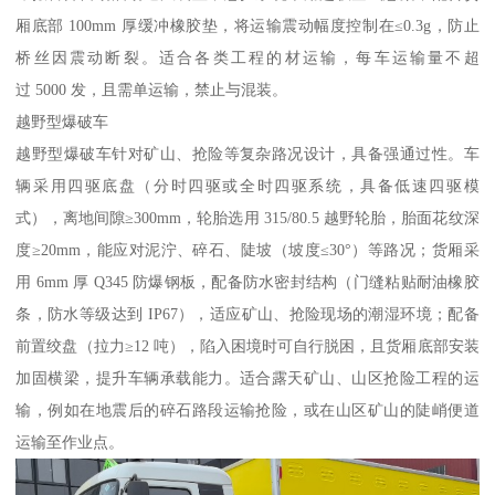
厢底部 100mm 厚缓冲橡胶垫，将运输震动幅度控制在≤0.3g，防止
桥丝因震动断裂。适合各类工程的材运输，每车运输量不超
过 5000 发，且需单运输，禁止与混装。​
越野型爆破车​
越野型爆破车针对矿山、抢险等复杂路况设计，具备强通过性。车
辆采用四驱底盘（分时四驱或全时四驱系统，具备低速四驱模
式），离地间隙≥300mm，轮胎选用 315/80.5 越野轮胎，胎面花纹深
度≥20mm，能应对泥泞、碎石、陡坡（坡度≤30°）等路况；货厢采
用 6mm 厚 Q345 防爆钢板，配备防水密封结构（门缝粘贴耐油橡胶
条，防水等级达到 IP67），适应矿山、抢险现场的潮湿环境；配备
前置绞盘（拉力≥12 吨），陷入困境时可自行脱困，且货厢底部安装
加固横梁，提升车辆承载能力。适合露天矿山、山区抢险工程的运
输，例如在地震后的碎石路段运输抢险，或在山区矿山的陡峭便道
运输至作业点。​