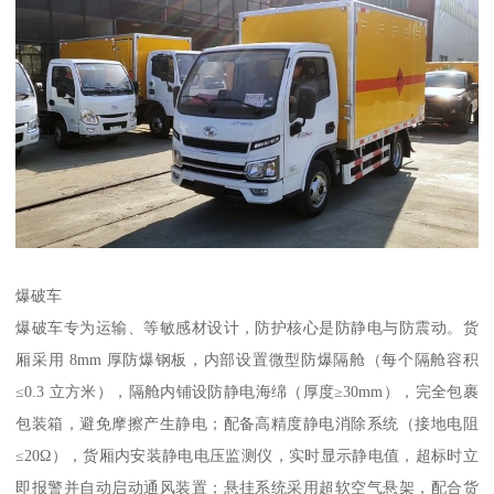
爆破车​
爆破车专为运输、等敏感材设计，防护核心是防静电与防震动。货
厢采用 8mm 厚防爆钢板，内部设置微型防爆隔舱（每个隔舱容积
≤0.3 立方米），隔舱内铺设防静电海绵（厚度≥30mm），完全包裹
包装箱，避免摩擦产生静电；配备高精度静电消除系统（接地电阻
≤20Ω），货厢内安装静电电压监测仪，实时显示静电值，超标时立
即报警并自动启动通风装置；悬挂系统采用超软空气悬架，配合货