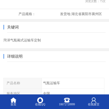
浏览次数：
75
次
产品规格：
发货地:
湖北省襄阳市襄州区
关键词
菏泽气瓶厢式运输车定制
详细说明
产品名称
气瓶运输车
服务地区
全国
上班时间
周一到周天
首页
在线QQ
18672720999
在线留言