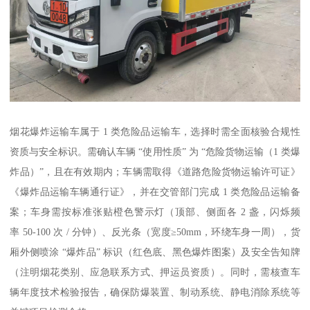
烟花爆炸运输车属于 1 类危险品运输车，选择时需全面核验合规性
资质与安全标识。需确认车辆 “使用性质” 为 “危险货物运输（1 类爆
炸品）”，且在有效期内；车辆需取得《道路危险货物运输许可证》
《爆炸品运输车辆通行证》，并在交管部门完成 1 类危险品运输备
案；车身需按标准张贴橙色警示灯（顶部、侧面各 2 盏，闪烁频
率 50-100 次 / 分钟）、反光条（宽度≥50mm，环绕车身一周），货
厢外侧喷涂 “爆炸品” 标识（红色底、黑色爆炸图案）及安全告知牌
（注明烟花类别、应急联系方式、押运员资质）。同时，需核查车
辆年度技术检验报告，确保防爆装置、制动系统、静电消除系统等