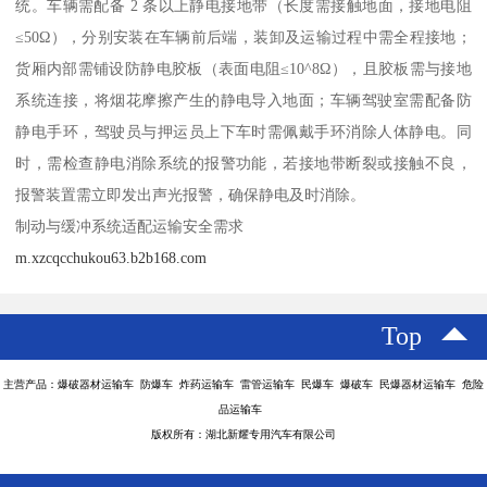
统。车辆需配备 2 条以上静电接地带（长度需接触地面，接地电阻
≤50Ω），分别安装在车辆前后端，装卸及运输过程中需全程接地；
货厢内部需铺设防静电胶板（表面电阻≤10^8Ω），且胶板需与接地
系统连接，将烟花摩擦产生的静电导入地面；车辆驾驶室需配备防
静电手环，驾驶员与押运员上下车时需佩戴手环消除人体静电。同
时，需检查静电消除系统的报警功能，若接地带断裂或接触不良，
报警装置需立即发出声光报警，确保静电及时消除。​
制动与缓冲系统适配运输安全需求​
m.xzcqcchukou63.b2b168.com
Top
主营产品：爆破器材运输车 防爆车 炸药运输车 雷管运输车 民爆车 爆破车 民爆器材运输车 危险
品运输车
版权所有：湖北新耀专用汽车有限公司