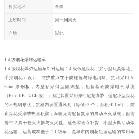
售卖地区
全国
上班时间
周一到周天
产地
湖北
1.4 级烟花爆炸运输车​
1.4 级烟花爆炸运输车针对运输 1.4 级低危烟花（如小型玩具烟花、
手持烟花）设计，防护重点在于防碰撞与静电消除。货厢采用 5-
6mm 厚钢板，内壁粘贴薄型阻燃垫，配备基础防爆电气系统
（Ex d IIB T4 Gb 级）；固定装置采用弹性尼龙绑带，适配小型烟花
的不规则形状，货厢内设置通风孔（每侧≥3 个，面积≥0.1㎡），防
止烟花受潮或热量积聚；车辆无需配备复杂的自动灭火系统，但需
携带 2 具干粉灭火器与灭火毯。适合零售点补货、小型庆典活动烟
花运输，运营成本低于 1.1 级车，是城市内烟花短途运输的常用车