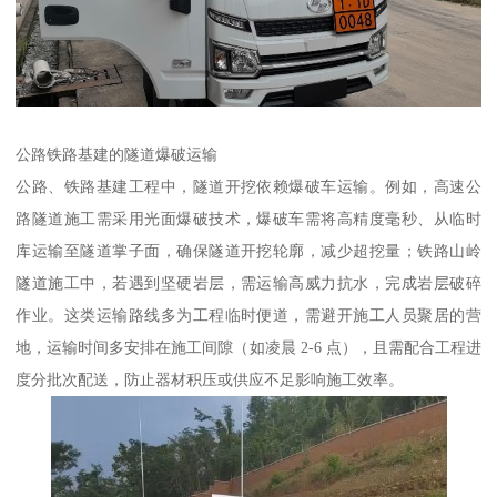
公路铁路基建的隧道爆破运输​
公路、铁路基建工程中，隧道开挖依赖爆破车运输。例如，高速公
路隧道施工需采用光面爆破技术，爆破车需将高精度毫秒、从临时
库运输至隧道掌子面，确保隧道开挖轮廓，减少超挖量；铁路山岭
隧道施工中，若遇到坚硬岩层，需运输高威力抗水，完成岩层破碎
作业。这类运输路线多为工程临时便道，需避开施工人员聚居的营
地，运输时间多安排在施工间隙（如凌晨 2-6 点），且需配合工程进
度分批次配送，防止器材积压或供应不足影响施工效率。​