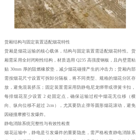
货厢结构与固定装置适配烟花特性​
货厢是烟花运输的核心载体，结构与固定装置需适配烟花特性。货
厢需采用全封闭刚性结构，材质选用 Q235 高强度钢板，且内壁需粘
贴 30mm 厚的阻燃橡胶垫，减少烟花碰撞产生的冲击力；货厢内部
需按烟花尺寸设置可拆卸分隔板，将不同类型、规格的烟花分区存
放，避免混装挤压；固定装置需采用防静电尼龙绑带或弹簧卡扣，
每排烟花至少设置 2 处固定点，确保运输过程中烟花无位移（横
向、纵向位移不超过 2cm），尤其要防止弹等圆形烟花滚动，避免
因碰撞摩擦引发爆炸。​
静电消除系统完整性与有效性检查​
烟花运输中，静电是引发爆炸的重要隐患，需严格检查静电消除系