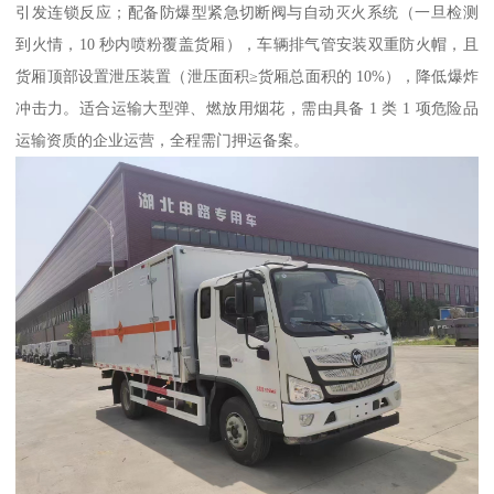
引发连锁反应；配备防爆型紧急切断阀与自动灭火系统（一旦检测
到火情，10 秒内喷粉覆盖货厢），车辆排气管安装双重防火帽，且
货厢顶部设置泄压装置（泄压面积≥货厢总面积的 10%），降低爆炸
冲击力。适合运输大型弹、燃放用烟花，需由具备 1 类 1 项危险品
运输资质的企业运营，全程需门押运备案。​