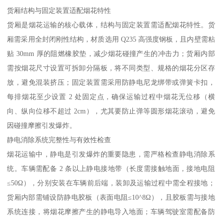
货厢结构与固定装置适配烟花特性​
货厢是烟花运输的核心载体，结构与固定装置需适配烟花特性。货
厢需采用全封闭刚性结构，材质选用 Q235 高强度钢板，且内壁需粘
贴 30mm 厚的阻燃橡胶垫，减少烟花碰撞产生的冲击力；货厢内部
需按烟花尺寸设置可拆卸分隔板，将不同类型、规格的烟花分区存
放，避免混装挤压；固定装置需采用防静电尼龙绑带或弹簧卡扣，
每排烟花至少设置 2 处固定点，确保运输过程中烟花无位移（横
向、纵向位移不超过 2cm），尤其要防止弹等圆形烟花滚动，避免
因碰撞摩擦引发爆炸。​
静电消除系统完整性与有效性检查​
烟花运输中，静电是引发爆炸的重要隐患，需严格检查静电消除系
统。车辆需配备 2 条以上静电接地带（长度需接触地面，接地电阻
≤50Ω），分别安装在车辆前后端，装卸及运输过程中需全程接地；
货厢内部需铺设防静电胶板（表面电阻≤10^8Ω），且胶板需与接地
系统连接，将烟花摩擦产生的静电导入地面；车辆驾驶室需配备防