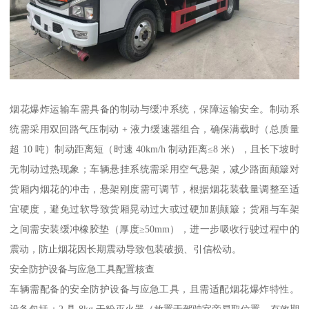
烟花爆炸运输车需具备的制动与缓冲系统，保障运输安全。制动系
统需采用双回路气压制动 + 液力缓速器组合，确保满载时（总质量
超 10 吨）制动距离短（时速 40km/h 制动距离≤8 米），且长下坡时
无制动过热现象；车辆悬挂系统需采用空气悬架，减少路面颠簸对
货厢内烟花的冲击，悬架刚度需可调节，根据烟花装载量调整至适
宜硬度，避免过软导致货厢晃动过大或过硬加剧颠簸；货厢与车架
之间需安装缓冲橡胶垫（厚度≥50mm），进一步吸收行驶过程中的
震动，防止烟花因长期震动导致包装破损、引信松动。​
安全防护设备与应急工具配置核查​
车辆需配备的安全防护设备与应急工具，且需适配烟花爆炸特性。