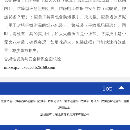
设备包括：2 具 8kg 干粉灭火器（放置于驾驶室旁易取位置，有效期
内）、防爆型应急照明灯具、防静电工作服与安全帽（驾驶员、押
运员各 2 套）；应急工具需包含防爆扳手、灭火毯、应急堵漏胶泥
（用于封堵轻微泄漏的烟花包装）、警戒带（事故现场隔离）。同
时，需检查工具的实用性，如灭火器压力是否正常、防爆扳手是否
无火花材质，确保突况（如烟花起火、包装破损）时能快速有效处
置，减少事故损失。​
合规性资质与安全标识全面核验​
m.xzcqcchukou63.b2b168.com
Top
主营产品：爆破器材运输车 防爆车 炸药运输车 雷管运输车 民爆车 爆破车 民爆器材运输车 危险
品运输车
版权所有：湖北新耀专用汽车有限公司