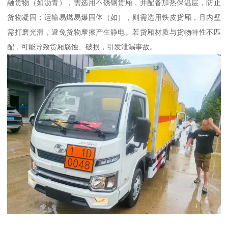
融货物（如沥青），需选用不锈钢货厢，并配备加热保温层，防止
货物凝固；运输易燃易爆固体（如），则需选用铁皮货厢，且内壁
需打磨光滑，避免货物摩擦产生静电。若货厢材质与货物特性不匹
配，可能导致货厢腐蚀、破损，引发泄漏事故。​