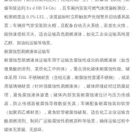
爆等级达到 Ex d IIB T4 Gb），且车厢内安装可燃气体泄漏检测仪，
检测精度达 0.1% LEL，浓度超标时立即触发声光报警并启动通风装
置；车辆排气管安装防火帽，且配备自动灭火系统，若发生火情，
能快速喷粉灭火。适合运输高危易燃液体，如化工企业运输高纯度
乙醇、加油站运输等场景。​
耐腐蚀型易燃液体运输车​
耐腐蚀型易燃液体运输车用于运输含腐蚀性成分的易燃液体（如含
微量酸的溶剂、某些化工中间体），重点强化罐体耐腐蚀性能。罐
体采用 316L 不锈钢材质（含钼元素，耐腐蚀性普通不锈钢），或采
用玻璃钢材质（针对强腐蚀性易燃液体），罐体焊缝处经过防腐处
理，避免腐蚀液体渗透；罐体内部安装耐腐蚀液位计与压力传感
器，防止传感器被腐蚀导致数据失真；车辆配备耐腐蚀装卸软管
（如聚四乙烯材质），避免软管被腐蚀破裂。适合化工企业运输含
酸易燃溶剂、制药厂运输腐蚀性易燃原料等场景，确保运输过程中
罐体无泄漏、无损坏。​