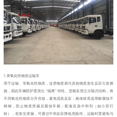
5 类氧化性物质运输车​
用于运输、等氧化性物质，这类物质易与其他物质发生反应引发燃
烧，因此车辆防护需突出 “隔离” 特性。货厢采用立分隔式结构，将
不同氧化性物质分开存放，避免混装反应；厢体材质选用耐腐蚀不
锈钢，防止物质泄漏后腐蚀车厢；配备应急中和剂（如小苏打
粉），若发生泄漏，可通过中和反应降低危险性，运输时需避免与