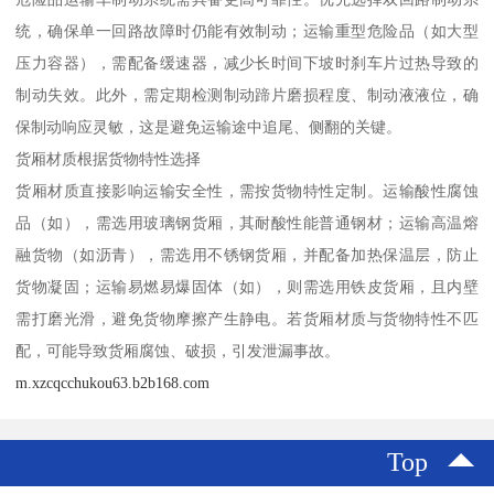
统，确保单一回路故障时仍能有效制动；运输重型危险品（如大型
压力容器），需配备缓速器，减少长时间下坡时刹车片过热导致的
制动失效。此外，需定期检测制动蹄片磨损程度、制动液液位，确
保制动响应灵敏，这是避免运输途中追尾、侧翻的关键。​
货厢材质根据货物特性选择​
货厢材质直接影响运输安全性，需按货物特性定制。运输酸性腐蚀
品（如），需选用玻璃钢货厢，其耐酸性能普通钢材；运输高温熔
融货物（如沥青），需选用不锈钢货厢，并配备加热保温层，防止
货物凝固；运输易燃易爆固体（如），则需选用铁皮货厢，且内壁
需打磨光滑，避免货物摩擦产生静电。若货厢材质与货物特性不匹
配，可能导致货厢腐蚀、破损，引发泄漏事故。​
m.xzcqcchukou63.b2b168.com
Top