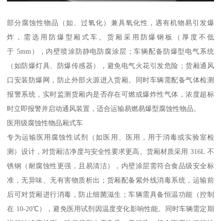
部分腐蚀性物品（如、过氧化）兼具氧化性，遇有机物易引发爆
炸，需选用防爆型厢式车。货厢采用防爆钢板（厚度不低
于 5mm），内壁喷涂防静电防腐涂层；车辆配备防爆型电气系统
（如防爆灯具、防爆传感器），避免电气火花引发危险；货厢通风
口安装防爆网，防止外部火源进入货厢。同时车辆需配备气体检测
报警系统，实时监测货厢内是否存在可燃或爆炸性气体，浓度超标
时立即报警并启动通风装置，适合运输易燃易爆型腐蚀性物品。​
医用级腐蚀性物品厢式车​
专为运输医用腐蚀性试剂（如医用、医用，用于消毒或实验室检
测）设计，对货厢洁净度与安全性要求更高。货厢材质采用 316L 不
锈钢（耐腐蚀性更强，且易清洁），内壁涂层需符合食品级安全标
准，无异味、无有害物质析出；货厢配备紫外线消毒系统，运输前
后可对货厢进行消毒，防止细菌滋生；车辆需具备恒温功能（控制
在 10-20℃），避免医用试剂因温度变化影响性能。同时车辆需定期