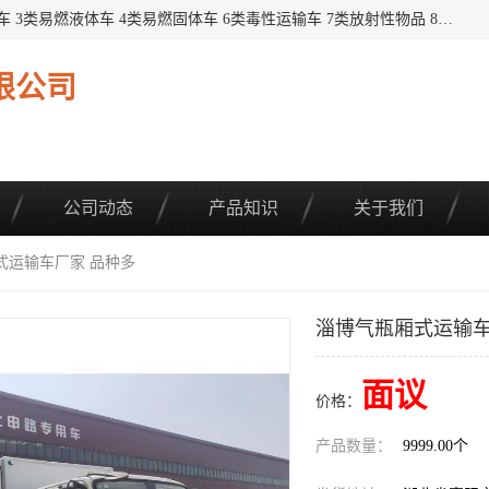
提供1——9类危险品运输车辆： 1类炸药雷管车 2类易燃气瓶车 3类易燃液体车 4类易燃固体车 6类毒性运输车 7类放射性物品 8类腐蚀性物品 9类杂项类物品 各类底盘，品种齐全。厂家直供，品质保证。 公告品种环保齐全，上牌无忧。 全国可送货上门，可分期，可*，可包牌。 详情可咨询: *（微信同号）
限公司
公司动态
产品知识
关于我们
式运输车厂家 品种多
淄博气瓶厢式运输车
面议
价格：
产品数量：
9999.00个