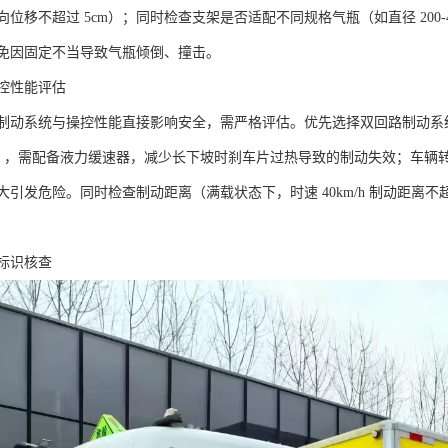
位移不超过 5cm）；同时检查支架是否适配不同规格气瓶（如直径 200
免因固定不当导致气瓶倾倒、撞击。​
控性能评估​
制动系统与操控性能直接影响安全，需严格评估。优先选择双回路制动系
 吨），需配备液力缓速器，减少长下坡时刹车片过热导致的制动失效；车
引发危险。同时检查制动距离（满载状态下，时速 40km/h 制动距离不
标识核查​