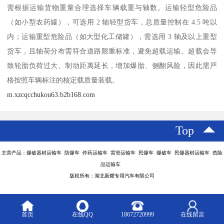
需根据运输货物重量合理选择车辆载重与轴数。运输轻型危险品
（如小型农药罐），可选用 2 轴轻型货车，总质量控制在 4.5 吨以
内；运输重型危险品（如大型化工储罐），需选用 3 轴及以上重型
货车，且轴荷分布需符合道路限重标准，避免超载运输。超载会导
致轮胎负荷过大、制动距离延长，增加爆胎、侧翻风险，因此需严
格按照车辆标注的核定载质量装载。​
m.xzcqcchukou63.b2b168.com
Top
主营产品：爆破器材运输车 防爆车 炸药运输车 雷管运输车 民爆车 爆破车 民爆器材运输车 危险
品运输车
版权所有：湖北新耀专用汽车有限公司
首页
在线QQ
18672720999
在线留言