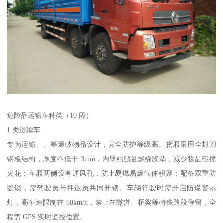
危险品运输车种类（10 段）​
1 类运输车​
专为运输、、等爆破物品设计，安全防护等级高。货厢采用全封闭
钢板结构，厚度不低于 3mm，内壁粘贴阻燃橡胶垫，减少物品碰撞
火花；车厢两侧设有通风孔，防止易燃易爆气体积聚；配备双重防
盗锁，需驾驶员与押运员共同开锁。车辆行驶时需开启防爆警示
灯，高车速限制在 60km/h，禁止在隧道、桥梁等特殊路段停留，全
程需 GPS 实时监控位置。​