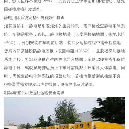
向、纵向位移不超过 2cm），尤其要防止弹等圆形烟花滚动，避免
因碰撞摩擦引发爆炸。​
静电消除系统完整性与有效性检查​
烟花运输中，静电是引发爆炸的重要隐患，需严格检查静电消除系
统。车辆需配备 2 条以上静电接地带（长度需接触地面，接地电阻
≤50Ω），分别安装在车辆前后端，装卸及运输过程中需全程接地；
货厢内部需铺设防静电胶板（表面电阻≤10^8Ω），且胶板需与接地
系统连接，将烟花摩擦产生的静电导入地面；车辆驾驶室需配备防
静电手环，驾驶员与押运员上下车时需佩戴手环消除人体静电。同
时，需检查静电消除系统的报警功能，若接地带断裂或接触不良，
报警装置需立即发出声光报警，确保静电及时消除。​
制动与缓冲系统适配运输安全需求​