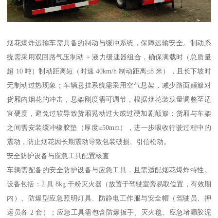
烟花爆炸运输车需具备的制动与缓冲系统，保障运输安全。制动系
统需采用双回路气压制动 + 液力缓速器组合，确保满载时（总质量
超 10 吨）制动距离短（时速 40km/h 制动距离≤8 米），且长下坡时
无制动过热现象；车辆悬挂系统需采用空气悬架，减少路面颠簸对
货厢内烟花的冲击，悬架刚度需可调节，根据烟花装载量调整至适
宜硬度，避免过软导致货厢晃动过大或过硬加剧颠簸；货厢与车架
之间需安装缓冲橡胶垫（厚度≥50mm），进一步吸收行驶过程中的
震动，防止烟花因长期震动导致包装破损、引信松动。​
安全防护设备与应急工具配置核查​
车辆需配备的安全防护设备与应急工具，且需适配烟花爆炸特性。
设备包括：2 具 8kg 干粉灭火器（放置于驾驶室旁易取位置，有效期
内）、防爆型应急照明灯具、防静电工作服与安全帽（驾驶员、押
运员各 2 套）；应急工具需包含防爆扳手、灭火毯、应急堵漏胶泥