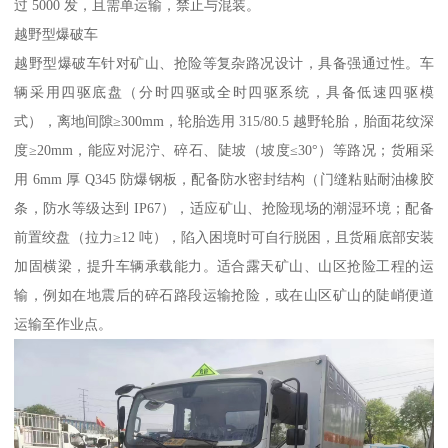
过 5000 发，且需单运输，禁止与混装。​
越野型爆破车​
越野型爆破车针对矿山、抢险等复杂路况设计，具备强通过性。车
辆采用四驱底盘（分时四驱或全时四驱系统，具备低速四驱模
式），离地间隙≥300mm，轮胎选用 315/80.5 越野轮胎，胎面花纹深
度≥20mm，能应对泥泞、碎石、陡坡（坡度≤30°）等路况；货厢采
用 6mm 厚 Q345 防爆钢板，配备防水密封结构（门缝粘贴耐油橡胶
条，防水等级达到 IP67），适应矿山、抢险现场的潮湿环境；配备
前置绞盘（拉力≥12 吨），陷入困境时可自行脱困，且货厢底部安装
加固横梁，提升车辆承载能力。适合露天矿山、山区抢险工程的运
输，例如在地震后的碎石路段运输抢险，或在山区矿山的陡峭便道
运输至作业点。​