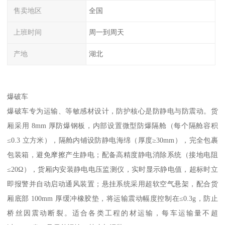
售卖地区
全国
上班时间
周一到周天
产地
湖北
爆破车​
爆破车专为运输、等敏感材设计，防护核心是防静电与防震动。货
厢采用 8mm 厚防爆钢板，内部设置微型防爆隔舱（每个隔舱容积
≤0.3 立方米），隔舱内铺设防静电海绵（厚度≥30mm），完全包裹
包装箱，避免摩擦产生静电；配备高精度静电消除系统（接地电阻
≤20Ω），货厢内安装静电电压监测仪，实时显示静电值，超标时立
即报警并自动启动通风装置；悬挂系统采用超软空气悬架，配合货
厢底部 100mm 厚缓冲橡胶垫，将运输震动幅度控制在≤0.3g，防止
桥丝因震动断裂。适合各类工程的材运输，每车运输量不超