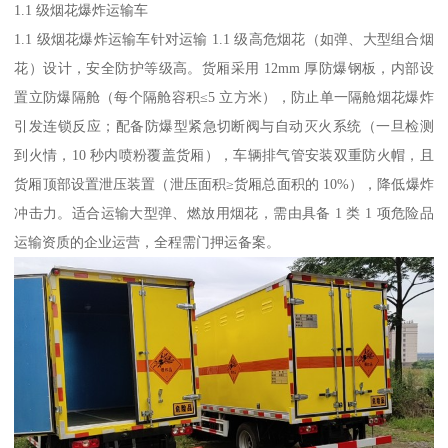
1.1 级烟花爆炸运输车​
1.1 级烟花爆炸运输车针对运输 1.1 级高危烟花（如弹、大型组合烟
花）设计，安全防护等级高。货厢采用 12mm 厚防爆钢板，内部设
置立防爆隔舱（每个隔舱容积≤5 立方米），防止单一隔舱烟花爆炸
引发连锁反应；配备防爆型紧急切断阀与自动灭火系统（一旦检测
到火情，10 秒内喷粉覆盖货厢），车辆排气管安装双重防火帽，且
货厢顶部设置泄压装置（泄压面积≥货厢总面积的 10%），降低爆炸
冲击力。适合运输大型弹、燃放用烟花，需由具备 1 类 1 项危险品
运输资质的企业运营，全程需门押运备案。​