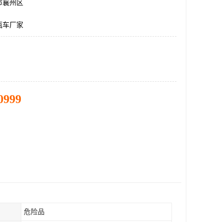
市襄州区
瓶车厂家
0999
危险品