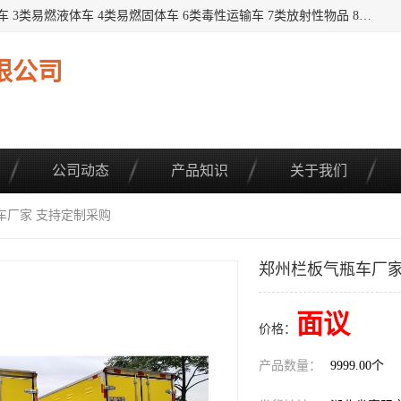
提供1——9类危险品运输车辆： 1类炸药雷管车 2类易燃气瓶车 3类易燃液体车 4类易燃固体车 6类毒性运输车 7类放射性物品 8类腐蚀性物品 9类杂项类物品 各类底盘，品种齐全。厂家直供，品质保证。 公告品种环保齐全，上牌无忧。 全国可送货上门，可分期，可*，可包牌。 详情可咨询: *（微信同号）
限公司
公司动态
产品知识
关于我们
车厂家 支持定制采购
郑州栏板气瓶车厂家
面议
价格：
产品数量：
9999.00个