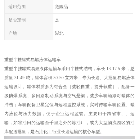
适用范围
危险品
是否定制
是
产地
湖北
重型半挂罐式易燃液体运输车​
重型半挂罐式易燃液体运输车采用半挂式结构，车长 13-17.5 米，总
质量 31-49 吨，罐体容积 30-50 立方米，专为长途、大批量易燃液体
运输设计。罐体材质多为铝合金（减轻自重，提升载重），配备一
级防爆系统、多回路制动系统与空气悬架，减少车辆颠簸对罐体的
冲击；车辆配备卫星定位与远程监控系统，实时传输车辆位置、罐
内液位与压力数据，便于企业远程监管。主要用于跨省市、、运
输，如将油田的运输至千里之外的炼油厂，或为大型物流园区的油
库配送批量，是石油化工行业长途运输的核心车型。​