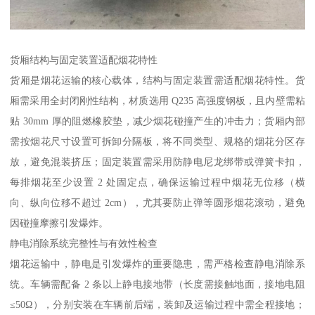
货厢结构与固定装置适配烟花特性​
货厢是烟花运输的核心载体，结构与固定装置需适配烟花特性。货
厢需采用全封闭刚性结构，材质选用 Q235 高强度钢板，且内壁需粘
贴 30mm 厚的阻燃橡胶垫，减少烟花碰撞产生的冲击力；货厢内部
需按烟花尺寸设置可拆卸分隔板，将不同类型、规格的烟花分区存
放，避免混装挤压；固定装置需采用防静电尼龙绑带或弹簧卡扣，
每排烟花至少设置 2 处固定点，确保运输过程中烟花无位移（横
向、纵向位移不超过 2cm），尤其要防止弹等圆形烟花滚动，避免
因碰撞摩擦引发爆炸。​
静电消除系统完整性与有效性检查​
烟花运输中，静电是引发爆炸的重要隐患，需严格检查静电消除系
统。车辆需配备 2 条以上静电接地带（长度需接触地面，接地电阻
≤50Ω），分别安装在车辆前后端，装卸及运输过程中需全程接地；