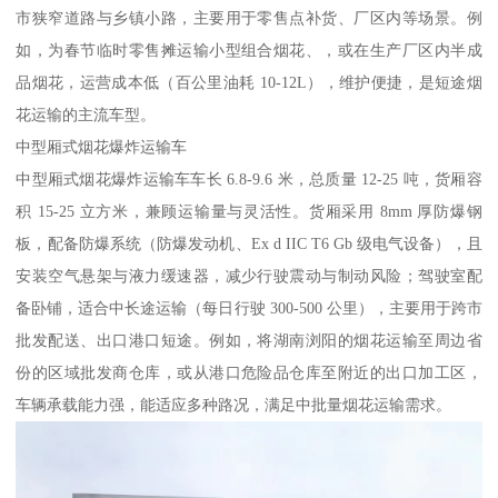
市狭窄道路与乡镇小路，主要用于零售点补货、厂区内等场景。例
如，为春节临时零售摊运输小型组合烟花、，或在生产厂区内半成
品烟花，运营成本低（百公里油耗 10-12L），维护便捷，是短途烟
花运输的主流车型。​
中型厢式烟花爆炸运输车​
中型厢式烟花爆炸运输车车长 6.8-9.6 米，总质量 12-25 吨，货厢容
积 15-25 立方米，兼顾运输量与灵活性。货厢采用 8mm 厚防爆钢
板，配备防爆系统（防爆发动机、Ex d IIC T6 Gb 级电气设备），且
安装空气悬架与液力缓速器，减少行驶震动与制动风险；驾驶室配
备卧铺，适合中长途运输（每日行驶 300-500 公里），主要用于跨市
批发配送、出口港口短途。例如，将湖南浏阳的烟花运输至周边省
份的区域批发商仓库，或从港口危险品仓库至附近的出口加工区，
车辆承载能力强，能适应多种路况，满足中批量烟花运输需求。​