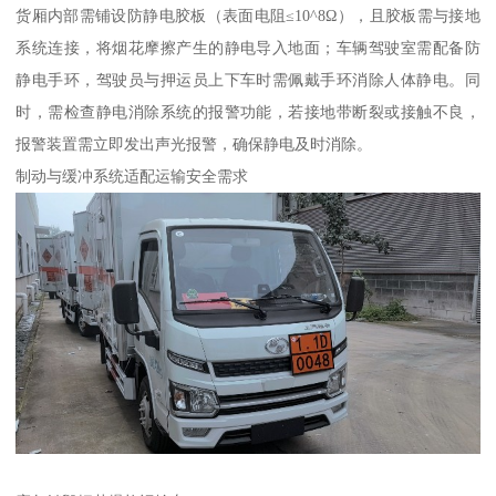
货厢内部需铺设防静电胶板（表面电阻≤10^8Ω），且胶板需与接地
系统连接，将烟花摩擦产生的静电导入地面；车辆驾驶室需配备防
静电手环，驾驶员与押运员上下车时需佩戴手环消除人体静电。同
时，需检查静电消除系统的报警功能，若接地带断裂或接触不良，
报警装置需立即发出声光报警，确保静电及时消除。​
制动与缓冲系统适配运输安全需求​