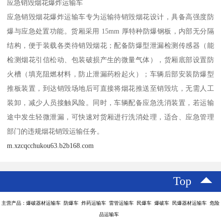
应急销毁烟花爆炸运输车​
应急销毁烟花爆炸运输车专为运输待销毁烟花设计，具备高强度防
爆与应急处置功能。货厢采用 15mm 厚特种防爆钢板，内部无分隔
结构，便于装载各类待销毁烟花；配备防爆型泄漏检测传感器（能
检测烟花引信松动、包装破损产生的微量气体），货厢底部设置防
火槽（填充阻燃材料，防止泄漏药粉起火）；车辆后部安装防爆型
推板装置，到达销毁场地后可直接将烟花推送至销毁坑，无需人工
装卸，减少人员接触风险。同时，车辆配备应急洗消装置，若运输
途中发生轻微泄漏，可快速对货厢进行洗消处理，适合、应急管理
部门的违规烟花销毁运输任务。​
m.xzcqcchukou63.b2b168.com
Top
主营产品：爆破器材运输车 防爆车 炸药运输车 雷管运输车 民爆车 爆破车 民爆器材运输车 危险
品运输车