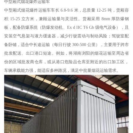
中型厢式烟花爆炸运输车​
中型厢式烟花爆炸运输车车长 6.8-9.6 米，总质量 12-25 吨，货厢容
积 15-25 立方米，兼顾运输量与灵活性。货厢采用 8mm 厚防爆钢
板，配备防爆系统（防爆发动机、Ex d IIC T6 Gb 级电气设备），且
安装空气悬架与液力缓速器，减少行驶震动与制动风险；驾驶室配
备卧铺，适合中长途运输（每日行驶 300-500 公里），主要用于跨市
批发配送、出口港口短途。例如，将湖南浏阳的烟花运输至周边省
份的区域批发商仓库，或从港口危险品仓库至附近的出口加工区，
车辆承载能力强，能适应多种路况，满足中批量烟花运输需求。​