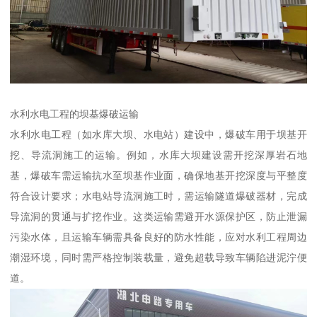
水利水电工程的坝基爆破运输​
水利水电工程（如水库大坝、水电站）建设中，爆破车用于坝基开
挖、导流洞施工的运输。例如，水库大坝建设需开挖深厚岩石地
基，爆破车需运输抗水至坝基作业面，确保地基开挖深度与平整度
符合设计要求；水电站导流洞施工时，需运输隧道爆破器材，完成
导流洞的贯通与扩挖作业。这类运输需避开水源保护区，防止泄漏
污染水体，且运输车辆需具备良好的防水性能，应对水利工程周边
潮湿环境，同时需严格控制装载量，避免超载导致车辆陷进泥泞便
道。​