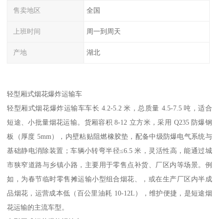
售卖地区
全国
上班时间
周一到周天
产地
湖北
轻型厢式烟花爆炸运输车​
轻型厢式烟花爆炸运输车车长 4.2-5.2 米，总质量 4.5-7.5 吨，适合
短途、小批量烟花运输。货厢容积 8-12 立方米，采用 Q235 防爆钢
板（厚度 5mm），内壁粘贴阻燃橡胶垫，配备中级防爆电气系统与
基础静电消除装置；车辆小转弯半径≤6.5 米，灵活性高，能通过城
市狭窄道路与乡镇小路，主要用于零售点补货、厂区内等场景。例
如，为春节临时零售摊运输小型组合烟花、，或在生产厂区内半成
品烟花，运营成本低（百公里油耗 10-12L），维护便捷，是短途烟
花运输的主流车型。​