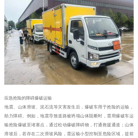
应急抢险的障碍爆破运输​
地震、山体滑坡、泥石流等灾害发生后，爆破车用于抢险的运输，
助力障碍。例如，地震导致道路被坍塌山体阻断时，需用爆破车运
输抢险爆破至堵塞点，通过松动爆破障碍物，打通救援通道；山体
滑坡后，若存在二次滑坡风险，需运输小型控制至危险区域，提前