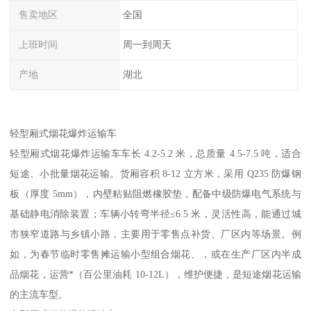
售卖地区
全国
上班时间
周一到周天
产地
湖北
轻型厢式烟花爆炸运输车​
轻型厢式烟花爆炸运输车车长 4.2-5.2 米，总质量 4.5-7.5 吨，适合
短途、小批量烟花运输。货厢容积 8-12 立方米，采用 Q235 防爆钢
板（厚度 5mm），内壁粘贴阻燃橡胶垫，配备中级防爆电气系统与
基础静电消除装置；车辆小转弯半径≤6.5 米，灵活性高，能通过城
市狭窄道路与乡镇小路，主要用于零售点补货、厂区内等场景。例
如，为春节临时零售摊运输小型组合烟花、，或在生产厂区内半成
品烟花，运营*（百公里油耗 10-12L），维护便捷，是短途烟花运输
的主流车型。​