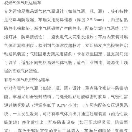
易燃气体气瓶运输车​
专为运输易燃易爆气体气瓶设计（如氧气瓶、瓶、瓶），核心特性
是防爆与防泄漏。车厢采用防爆钢板（厚度 2.5-3mm），内壁粘贴
防静电橡胶垫，减少气瓶碰撞产生的静电；配备防爆电气系统（防
爆灯具、防爆接线盒），避免电气火花引发爆炸；车厢内安装可燃
气体泄漏检测仪，检测到气体浓度超标时，立即触发声光报警并启
动通风装置；气瓶固定支架采用链条 + 卡扣双重固定，且支架间距
可调节，适配不同规格易燃气体气瓶，适合工业制造、能源化工领
域的高危气体运输。​
有毒气体气瓶密封运输车​
针对有毒气体气瓶（如罐、瓶、瓶）设计，重点强化密封与防毒功
能。车厢采用全密封结构，门缝处粘贴耐酸碱密封胶条，气密性需
通过烟雾测试（泄漏率低于 0.3%/ 小时）；车厢内配备负压通风系
统，一旦发生泄漏，可将有毒气体抽出并通过处理装置（如活性炭
吸附罐）净化后排出；配备防毒设备（如正压式呼吸器、防毒面
罩），存放于驾驶室旁的密封工具箱内；车厢外侧喷涂 “有毒气