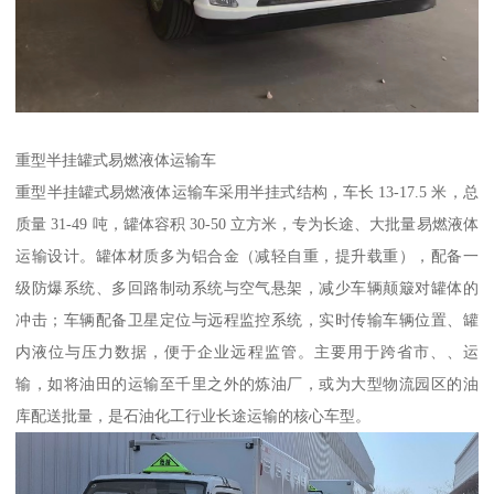
重型半挂罐式易燃液体运输车​
重型半挂罐式易燃液体运输车采用半挂式结构，车长 13-17.5 米，总
质量 31-49 吨，罐体容积 30-50 立方米，专为长途、大批量易燃液体
运输设计。罐体材质多为铝合金（减轻自重，提升载重），配备一
级防爆系统、多回路制动系统与空气悬架，减少车辆颠簸对罐体的
冲击；车辆配备卫星定位与远程监控系统，实时传输车辆位置、罐
内液位与压力数据，便于企业远程监管。主要用于跨省市、、运
输，如将油田的运输至千里之外的炼油厂，或为大型物流园区的油
库配送批量，是石油化工行业长途运输的核心车型。​