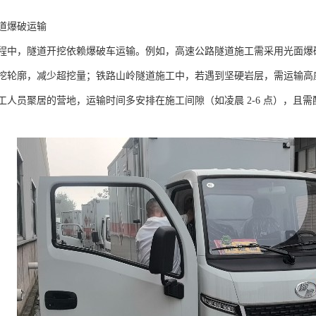
道爆破运输​
程中，隧道开挖依赖爆破车运输。例如，高速公路隧道施工需采用光面爆
挖轮廓，减少超挖量；铁路山岭隧道施工中，若遇到坚硬岩层，需运输高
工人员聚居的营地，运输时间多安排在施工间隙（如凌晨 2-6 点），且