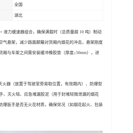
全国
湖北
 液力缓速器组合，确保满载时（总质量超 10 吨）制动
采用空气悬架，减少路面颠簸对货厢内烟花的冲击，悬架刚度
厢与车架之间需安装缓冲橡胶垫（厚度≥50mm），进
干粉灭火器（放置于驾驶室旁易取位置，有效期内）、防爆型
扳手、灭火毯、应急堵漏胶泥（用于封堵轻微泄漏的烟花
防爆扳手是否无火花材质，确保突况（如烟花起火、包装