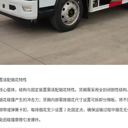
置适配烟花特性​
心载体，结构与固定装置需适配烟花特性。货厢需采用全封闭刚性结构，材质选
烟花碰撞产生的冲击力；货厢内部需按烟花尺寸设置可拆卸分隔板，将不
绑带或弹簧卡扣，每排烟花至少设置 2 处固定点，确保运输过程中烟花无
免因碰撞摩擦引发爆炸。​