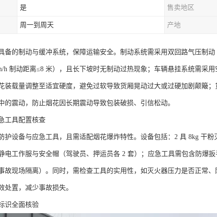
是
售卖地区
周一到周天
产地
具备的制动与缓冲系统，保障运输安全。制动系统需采用双回路气压制动 +
km/h 制动距离≤8 米），且长下坡时无制动过热现象；车辆悬挂系统需
花装载量调整至适宜硬度，避免过软导致货厢晃动过大或过硬加剧颠簸；货
中的震动，防止烟花因长期震动导致包装破损、引信松动。​
急工具配置核查​
防护设备与应急工具，且需适配烟花爆炸特性。设备包括：2 具 8kg 
静电工作服与安全帽（驾驶员、押运员各 2 套）；应急工具需包含防爆
事故现场隔离）。同时，需检查工具的实用性，如灭火器压力是否正常、
效处置，减少事故损失。​
标识全面核验​