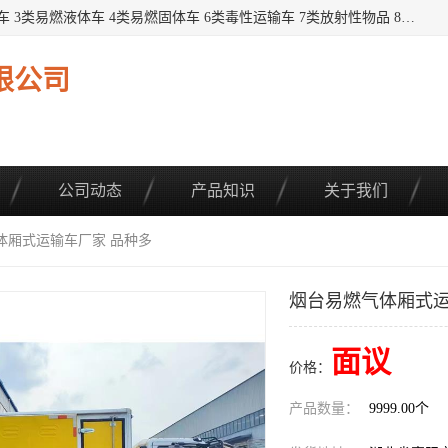
提供1——9类危险品运输车辆： 1类炸药雷管车 2类易燃气瓶车 3类易燃液体车 4类易燃固体车 6类毒性运输车 7类放射性物品 8类腐蚀性物品 9类杂项类物品 各类底盘，品种齐全。厂家直供，品质保证。 公告品种环保齐全，上牌无忧。 全国可送货上门，可分期，可*，可包牌。 详情可咨询: *（微信同号）
限公司
公司动态
产品知识
关于我们
体厢式运输车厂家 品种多
烟台易燃气体厢式运
面议
价格：
产品数量：
9999.00个