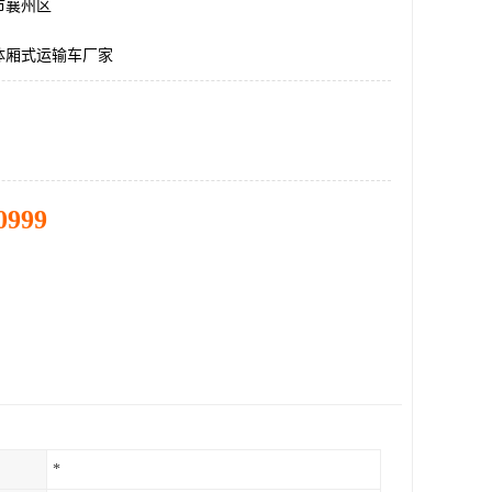
市襄州区
体厢式运输车厂家
0999
*