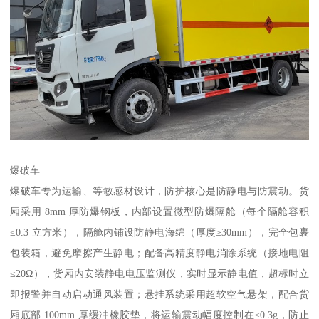
爆破车​
爆破车专为运输、等敏感材设计，防护核心是防静电与防震动。货
厢采用 8mm 厚防爆钢板，内部设置微型防爆隔舱（每个隔舱容积
≤0.3 立方米），隔舱内铺设防静电海绵（厚度≥30mm），完全包裹
包装箱，避免摩擦产生静电；配备高精度静电消除系统（接地电阻
≤20Ω），货厢内安装静电电压监测仪，实时显示静电值，超标时立
即报警并自动启动通风装置；悬挂系统采用超软空气悬架，配合货
厢底部 100mm 厚缓冲橡胶垫，将运输震动幅度控制在≤0.3g，防止