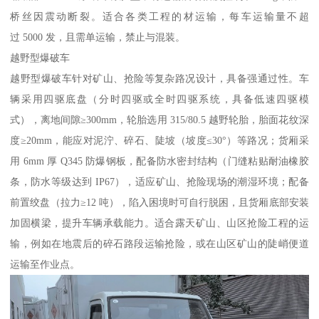
桥丝因震动断裂。适合各类工程的材运输，每车运输量不超
过 5000 发，且需单运输，禁止与混装。​
越野型爆破车​
越野型爆破车针对矿山、抢险等复杂路况设计，具备强通过性。车
辆采用四驱底盘（分时四驱或全时四驱系统，具备低速四驱模
式），离地间隙≥300mm，轮胎选用 315/80.5 越野轮胎，胎面花纹深
度≥20mm，能应对泥泞、碎石、陡坡（坡度≤30°）等路况；货厢采
用 6mm 厚 Q345 防爆钢板，配备防水密封结构（门缝粘贴耐油橡胶
条，防水等级达到 IP67），适应矿山、抢险现场的潮湿环境；配备
前置绞盘（拉力≥12 吨），陷入困境时可自行脱困，且货厢底部安装
加固横梁，提升车辆承载能力。适合露天矿山、山区抢险工程的运
输，例如在地震后的碎石路段运输抢险，或在山区矿山的陡峭便道
运输至作业点。​