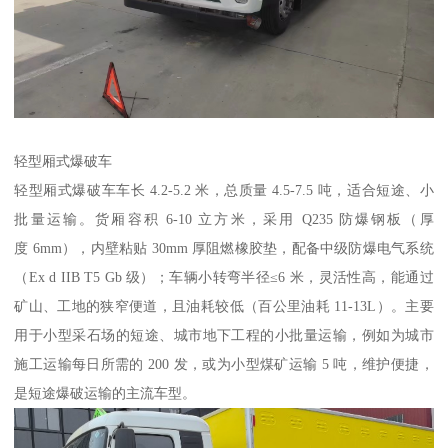
轻型厢式爆破车​
轻型厢式爆破车车长 4.2-5.2 米，总质量 4.5-7.5 吨，适合短途、小
批量运输。货厢容积 6-10 立方米，采用 Q235 防爆钢板（厚
度 6mm），内壁粘贴 30mm 厚阻燃橡胶垫，配备中级防爆电气系统
（Ex d IIB T5 Gb 级）；车辆小转弯半径≤6 米，灵活性高，能通过
矿山、工地的狭窄便道，且油耗较低（百公里油耗 11-13L）。主要
用于小型采石场的短途、城市地下工程的小批量运输，例如为城市
施工运输每日所需的 200 发，或为小型煤矿运输 5 吨，维护便捷，
是短途爆破运输的主流车型。​