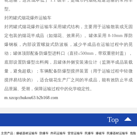
花运输，运营成本低于 1.1 级车，是城市内烟花短途运输的常用车
型。​
封闭罐式烟花爆炸运输车​
封闭罐式烟花爆炸运输车采用罐式结构，主要用于运输散装或无固
定包装的烟花半成品（如烟花、效果药）。罐体采用 8-10mm 厚防
爆钢板，内部设置螺旋式防波板，减少半成品在运输过程中的晃
动；罐体顶部配备防爆型进料口（直径≤500mm，带双重密封盖），
底部设置防爆型出料阀，且罐体外侧安装液位计（监测半成品装载
量，避免超载）；车辆配备防爆型搅拌装置（用于运输过程中轻微
搅拌易结块的），适合烟花生产厂之间的半成品，能有效防止半成
品泄漏、受潮，保障运输过程中的化学稳定性。​
m.xzcqcchukou63.b2b168.com
Top
主营产品：爆破器材运输车 防爆车 炸药运输车 雷管运输车 民爆车 爆破车 民爆器材运输车 危险