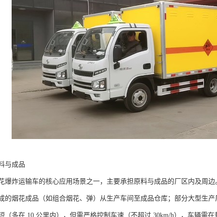
料与成品​
花爆炸运输车的核心应用场景之一，主要承担原料与成品的厂区内及周边
成的烟花成品（如组合烟花、弹）从生产车间至成品仓库；部分大型生产
（多在 10 公里内），但需严格控制车速（不超过 30km/h），车辆