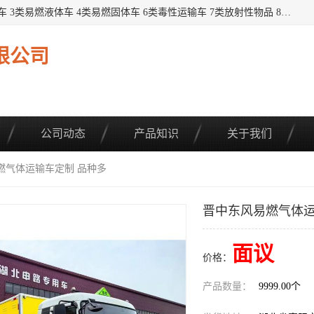
提供1——9类危险品运输车辆： 1类炸药雷管车 2类易燃气瓶车 3类易燃液体车 4类易燃固体车 6类毒性运输车 7类放射性物品 8类腐蚀性物品 9类杂项类物品 各类底盘，品种齐全。厂家直供，品质保证。 公告品种环保齐全，上牌无忧。 全国可送货上门，可分期，可*，可包牌。 详情可咨询: *（微信同号）
限公司
公司动态
产品知识
关于我们
燃气体运输车定制 品种多
晋中东风易燃气体运
面议
价格：
产品数量：
9999.00个