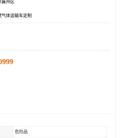
市襄州区
燃气体运输车定制
0999
危险品