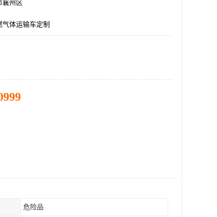
市襄州区
燃气体运输车定制
0999
危险品