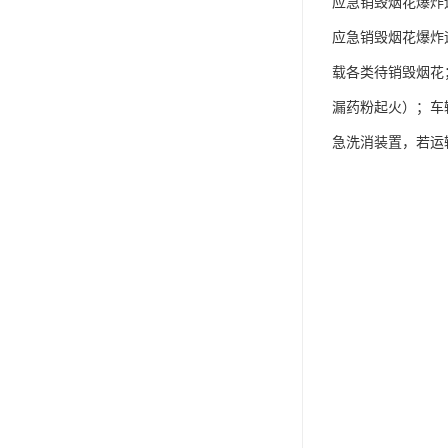
应急销毁烟花爆炸运
应急销毁烟花爆炸
载各类待销毁烟花
漏药粉起火）；车
急洗消装置，若运