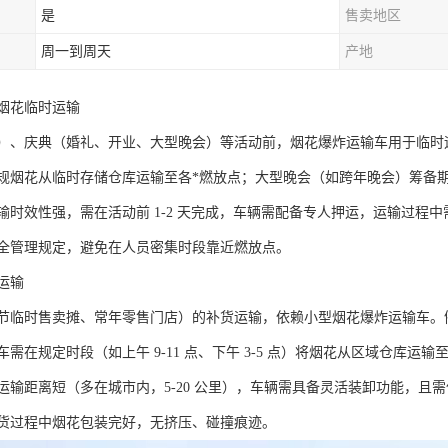
是
售卖地区
周一到周天
产地
烟花临时运输​
）、庆典（婚礼、开业、大型晚会）等活动前，烟花爆炸运输车用于临时
规烟花从临时存储仓库运输至各*燃放点；大型晚会（如跨年晚会）筹备
输时效性强，需在活动前 1-2 天完成，车辆需配备专人押运，运输过程
全管理规定，避免在人员密集时段靠近燃放点。​
输​
节临时售卖摊、常年零售门店）的补货运输，依赖小型烟花爆炸运输车。
需在规定时段（如上午 9-11 点、下午 3-5 点）将烟花从区域仓库运输
运输距离短（多在城市内，5-20 公里），车辆需具备灵活装卸功能，且
货过程中烟花包装完好，无挤压、碰撞痕迹。​