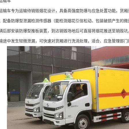
输车​
运输车专为运输待销毁烟花设计，具备高强度防爆与应急处置功能。货厢采用
；配备防爆型泄漏检测传感器（能检测烟花引信松动、包装破损产生的微
辆后部安装防爆型推板装置，到达销毁场地后可直接将烟花推送至销毁坑
输途中发生轻微泄漏，可快速对货厢进行洗消处理，适合、应急管理部门的