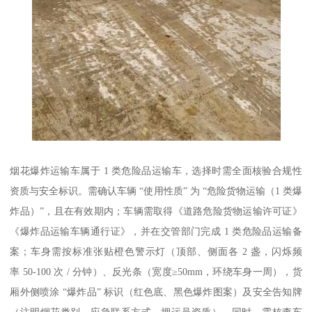
烟花爆炸运输车属于 1 类危险品运输车，选择时需全面核验合规性
资质与安全标识。需确认车辆 “使用性质” 为 “危险货物运输（1 类爆
炸品）”，且在有效期内；车辆需取得《道路危险货物运输许可证》
《爆炸品运输车辆通行证》，并在交管部门完成 1 类危险品运输备
案；车身需按标准张贴橙色警示灯（顶部、侧面各 2 盏，闪烁频
率 50-100 次 / 分钟）、反光条（宽度≥50mm，环绕车身一周），货
厢外侧喷涂 “爆炸品” 标识（红色底、黑色爆炸图案）及安全告知牌
（注明烟花类别、应急联系方式、押运员资质）。同时，需核查车