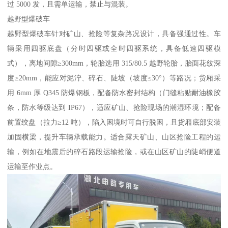
过 5000 发，且需单运输，禁止与混装。​
越野型爆破车​
越野型爆破车针对矿山、抢险等复杂路况设计，具备强通过性。车
辆采用四驱底盘（分时四驱或全时四驱系统，具备低速四驱模
式），离地间隙≥300mm，轮胎选用 315/80.5 越野轮胎，胎面花纹深
度≥20mm，能应对泥泞、碎石、陡坡（坡度≤30°）等路况；货厢采
用 6mm 厚 Q345 防爆钢板，配备防水密封结构（门缝粘贴耐油橡胶
条，防水等级达到 IP67），适应矿山、抢险现场的潮湿环境；配备
前置绞盘（拉力≥12 吨），陷入困境时可自行脱困，且货厢底部安装
加固横梁，提升车辆承载能力。适合露天矿山、山区抢险工程的运
输，例如在地震后的碎石路段运输抢险，或在山区矿山的陡峭便道
运输至作业点。​