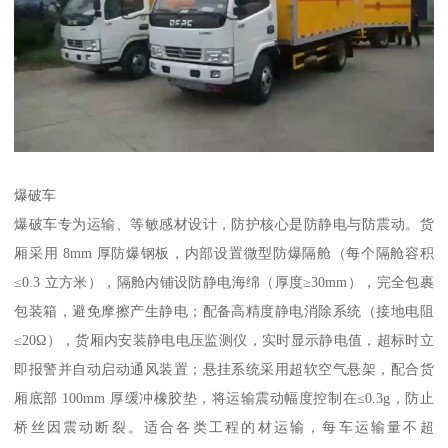
爆破车​
爆破车专为运输、等敏感材设计，防护核心是防静电与防震动。货
厢采用 8mm 厚防爆钢板，内部设置微型防爆隔舱（每个隔舱容积
≤0.3 立方米），隔舱内铺设防静电海绵（厚度≥30mm），完全包裹
包装箱，避免摩擦产生静电；配备高精度静电消除系统（接地电阻
≤20Ω），货厢内安装静电电压监测仪，实时显示静电值，超标时立
即报警并自动启动通风装置；悬挂系统采用超软空气悬架，配合货
厢底部 100mm 厚缓冲橡胶垫，将运输震动幅度控制在≤0.3g，防止
桥丝因震动断裂。适合各类工程的材运输，每车运输量不超